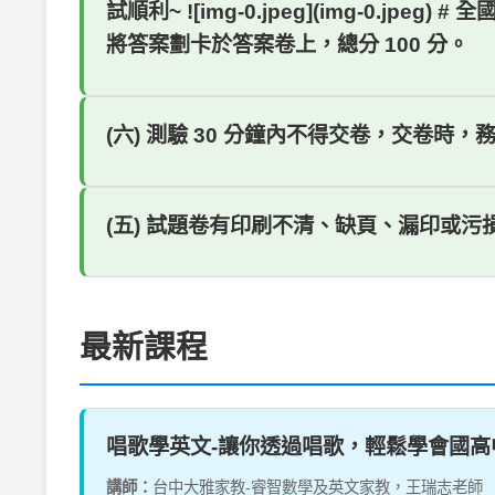
試順利~ ![img-0.jpeg](img-0.
將答案劃卡於答案卷上，總分 100 分。
(六) 測驗 30 分鐘內不得交卷，交卷
(五) 試題卷有印刷不清、缺頁、漏印或
最新課程
唱歌學英文-讓你透過唱歌，輕鬆學會國高
講師：
台中大雅家教-睿智數學及英文家教，王瑞志老師