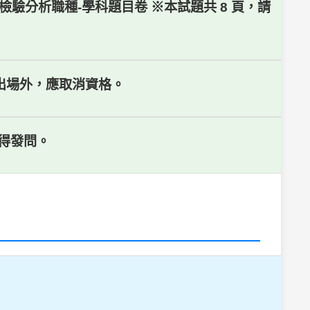
 # 食品檢驗分析職種-學科題目卷 ※本試題共 8 頁，請
攜出場外，應取消資格。
得發問。