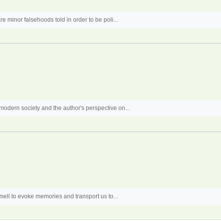
e minor falsehoods told in order to be poli...
odern society and the author's perspective on...
smell to evoke memories and transport us to...