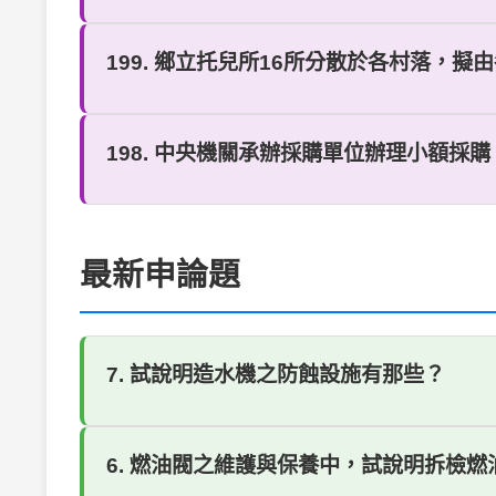
199. 鄉立托兒所16所分散於各村落，擬
198. 中央機關承辦採購單位辦理小額採購
最新申論題
7. 試說明造水機之防蝕設施有那些？
6. 燃油閥之維護與保養中，試說明拆檢