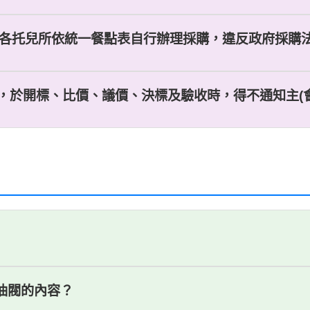
由各托兒所依統一餐點表自行辦理採購，違反政府採購法第1
，於開標、比價、議價、決標及驗收時，得不通知主(會)
燃油閥的內容？