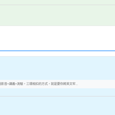
音+講義+測驗，三環相扣的方式，就是要你將英文牢...