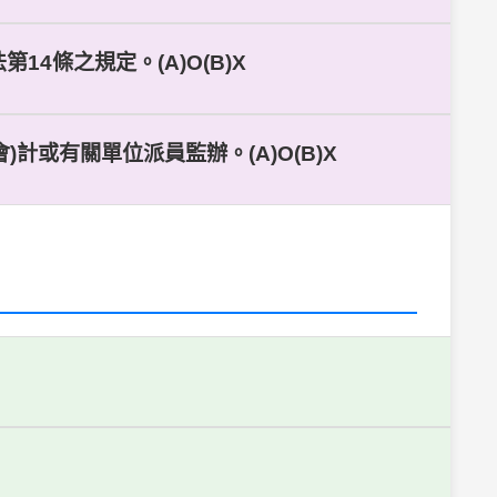
4條之規定。(A)O(B)X
計或有關單位派員監辦。(A)O(B)X