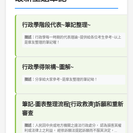
行政學階段代表~筆記整理~
描述：
行政學每一時期的代表理論~提供給各位考生參考~以上
是摩友整理的筆記喔！
行政學得架構~圖解~
描述：
分享給大家參考~是摩友整理的筆記呦！
筆記-圖表整理流程[行政救濟]訴願和重新
審查
描述：
人民因中央或地方機關之違法行政處分， 認為損害其權
利或法律上之利益， 經依訴願法提起訴願而不服其決定，...