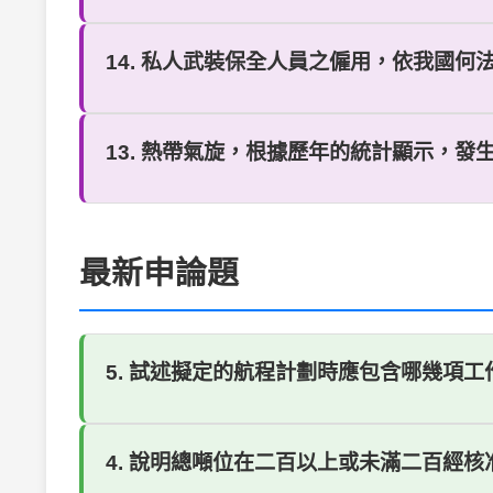
14. 私人武裝保全人員之僱用，依我國何法規？ 
13. 熱帶氣旋，根據歷年的統計顯示，發生的
最新申論題
5. 試述擬定的航程計劃時應包含哪幾項
4. 說明總噸位在二百以上或未滿二百經