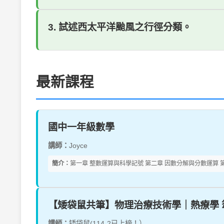
3. 試述西太平洋颱風之行徑分類。
最新課程
國中一年級數學
講師：
Joyce
簡介：
第一章 整數運算與科學記號 第二章 因數分解與分數運算 第
【矮袋鼠共筆】物理治療技術學｜熱療學 
講師：
矮袋鼠(114-2已上榜！）