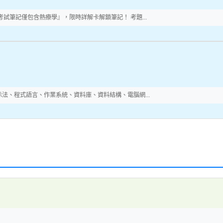
試筆記僅包含熱療學』，限時詳解卡解鎖筆記！ 考題...
法、程式語言、作業系統、資料庫、資料結構、電腦網...