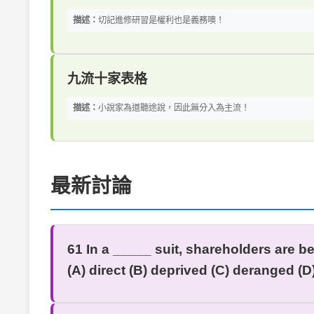
描述：
切記進修研習是權利也是義務噢！
九流十家表格
描述：
小說家為道聽途說，因此無分入為主流！
最新討論
61 In a _____ suit, shareholders are be
(A) direct (B) deprived (C) deranged (D