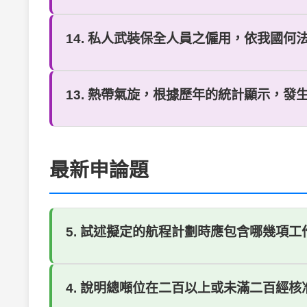
14. 私人武裝保全人員之僱用，依我國何法規？ 
13. 熱帶氣旋，根據歷年的統計顯示，發生的
最新申論題
5. 試述擬定的航程計劃時應包含哪幾項
4. 說明總噸位在二百以上或未滿二百經