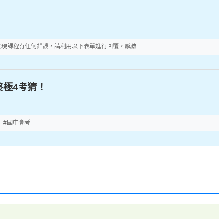
*如發現課程有任何錯誤，請利用以下表單進行回覆，感激...
終極4考猜！
 #國中會考