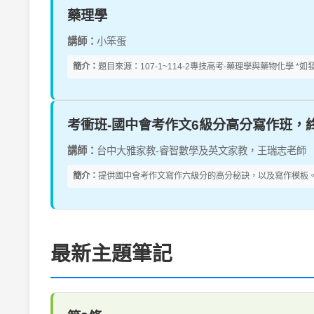
藥理學
講師：
小笨蛋
簡介：
題目來源：107-1~114-2專技高考-藥理學與藥物化學 
考衝班-國中會考作文6級分高分寫作班，
講師：
台中大雅家教-睿智數學及英文家教，王瑞志老師
簡介：
提供國中會考作文寫作六級分的高分秘訣，以及寫作模板。
最新主題筆記