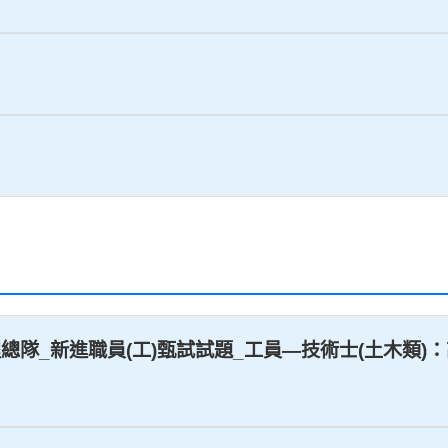
工程總隊_新進職員(工)甄試試題_工員—技術士(土木類)