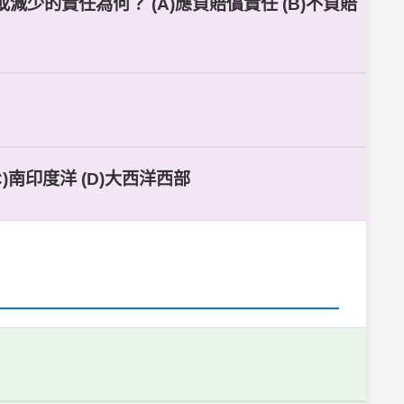
少的責任為何？ (A)應負賠償責任 (B)不負賠
)南印度洋 (D)大西洋西部