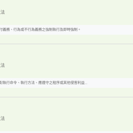
立法
給付義務、行為或不行為義務之強制執行及即時強制。
立法
對執行命令、執行方法、應遵守之程序或其他侵害利益...
立法