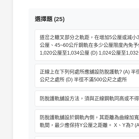
選擇題 (25)
道岔之轍叉部分之軌距，在增加5公厘或減小3公
公厘、45~60公斤鋼軌在多少公厘限度內免予修正? (A
1,020公厘至1,034公厘 (D) 1,024公厘至1,03
正線上在下列何處所應舖設防脫護軌? (A) 半徑不
公尺之處所 (D) 半徑不滿500公尺之處所
防脫護軌舖設方法，須與正線鋼軌同高或不得高於幾公厘? (
防脫護軌舖設於鋼軌內側，其距離為曲線加寬
軌間，最少應保持Y公厘之距離。 X、Y為? (A) 1.5、18