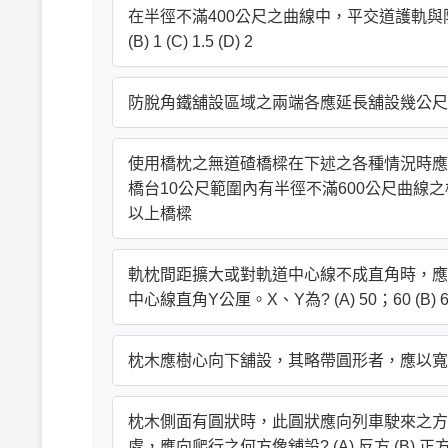
在半徑不滿400公尺之曲線中，平交道護軌與防
(B) 1 (C) 1.5 (D) 2
防脫角鐵舖設區域之兩端各應延長舖設幾公尺? (A) 30 (
使用橋枕之無道碴橋樑在下述之各種情況時應舖設
橋台10公尺範圍內有半徑不滿600公尺曲線之橋樑
以上橋樑
軌枕間距擴大或對軌道中心線不成直角時，應
中心線直角Y公厘。X、Y為? (A) 50；60 (B) 60；
枕木應樹心向下舖設，其略帶圓形者，應以寬面向哪裡舖設
枕木側面有圓狀時，此圓狀應向列車駛來之方
處，應向爬行之何方像舖設? (A) 反方 (B) 正方 (