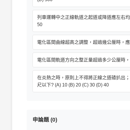
列車運轉中之正線軌道之起道或降道應左右均等，每次之起
50
電化區間曲線超高之調整，超過幾公厘時，應協調電務單位辦理
電化區間軌道方向之整正量超過多少公厘時，應協調電務單位
在炎熱之時，原則上不得將正線之道碴扒出；
尺以下? (A) 10 (B) 20 (C) 30 (D) 40
申論題 (0)