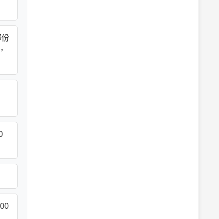
部份
，
0
00