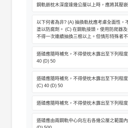
鋼軌嵌枕木深度達幾公厘以上時，應將其壓嵌部分削平? (A
以下何者為非? (A) 抽換軌枕應考慮全面性
塗以防腐劑。 (C) 在鋼軌接頭，使用防爬器
不得一次連續抽換三根以上。但情形特殊者不
道碴應隨時補充，不得使枕木露出至下列程度以上。 正
40 (D) 50
道碴應隨時補充，不得使枕木露出至下列程度以上。 
(C) 40 (D) 50
道碴應隨時補充，不得使枕木露出至下列程度以上。側線幾公厘
道碴應由兩鋼軌中心向左右各幾公厘之範圍內填妥予以砸
(D) 500