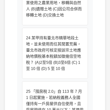
業使用之農業用地，移轉與自然
人 (B)遺贈土地 (C)因公司合併而
移轉土地 (D)交換土地
24 某甲持有臺北市精華地段土
地，並未使用而任其閒置荒蕪，
臺北市政府可核定按該宗土地應
納地價稅基本稅額加徵幾倍空地
稅？ (A)2至5倍 (B)3至6倍 (C) 1
至 10 倍 (D) 5 至 10 倍
25 「囤房稅 2.0」自 113 年 7 月
1 日起實施，若納稅義務人全國
僅持有一戶房屋供自住使用，且
房屋現值在 10 萬元以下；其適用