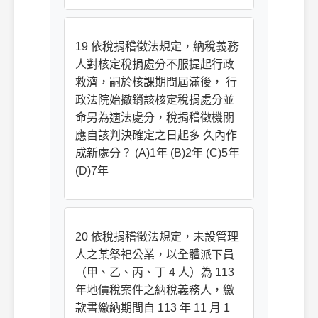
19 依稅捐稽徵法規定，納稅義務
人對核定稅捐處分不服提起行政
救濟，嗣於核課期間屆滿後， 行
政法院始撤銷該核定稅捐處分並
命另為適法處分，稅捐稽徵機關
應自該判決確定之日起多 久內作
成新處分？ (A)1年 (B)2年 (C)5年
(D)7年
20 依稅捐稽徵法規定，未設管理
人之某祭祀公業，以全體派下員
（甲、乙、丙、丁 4 人）為 113
年地價稅案件之納稅義務人，繳
款書繳納期間自 113 年 11 月 1