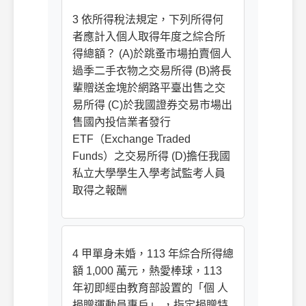
3 依所得稅法規定，下列所得何
者應計入個人取得年度之綜合所
得總額？ (A)於跳蚤市場拍賣個人
過季二手衣物之交易所得 (B)將長
輩贈送金塊於網路平臺出售之交
易所得 (C)於我國證券交易市場出
售國內投信業者發行
ETF（Exchange Traded
Funds）之交易所得 (D)擔任我國
私立大學學生入學考試監考人員
取得之報酬
4 甲單身未婚，113 年綜合所得總
額 1,000 萬元，熱愛棒球，113
年初即經由教育部設置的「個 人
捐贈運動員專戶」 ，指定捐贈特