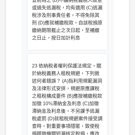
查前為之 (B)不論納稅義務人故意
或過失逃漏稅，均有適用 (C)逃漏
稅涉及刑事責任者，不得免除其
刑 (D)應就補繳稅款，自該稅捐原
繳納期限截止之次日起，至補繳
之日止，按日加計利息
23 依納稅者權利保護法規定，關
於納稅義務人租稅規避，下列敘
述何者錯誤？ (A)指利用規範漏洞
及法律形式安排，規避原應課稅
之租稅構成要件 (B)應按補繳稅款
加徵 10%滯納金及利息 (C)加徵
滯納金及利息後，不另課予逃漏
稅處罰 (D)就租稅規避案件接受調
查時，對重要事項隱匿，致使稅
捐稽徵機關短漏核定稅捐，應改