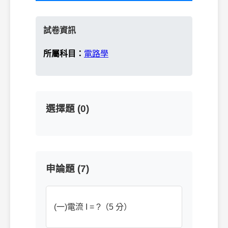
試卷資訊
所屬科目：
電路學
選擇題 (0)
申論題 (7)
(一)電流 I = ?（5 分）