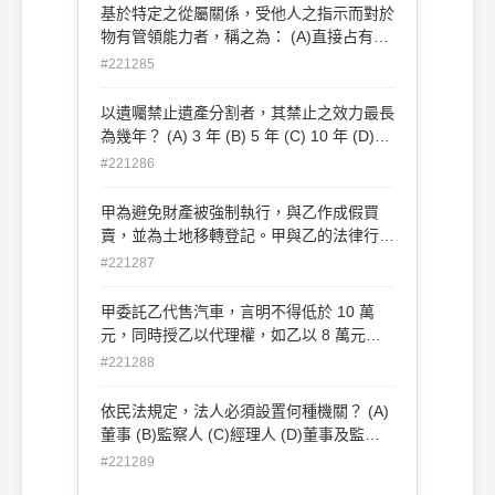
以機會之行為 (C)僱用人與受僱人間之契約
基於特定之從屬關係，受他人之指示而對於
是否有效成立，在所不問 (D)所謂執行職
物有管領能力者，稱之為： (A)直接占有人
務，不包括受僱人為自己利益所為之行為
(B)間接占有人 (C)占有輔助人 (D)他主占有
#221285
人
以遺囑禁止遺產分割者，其禁止之效力最長
為幾年？ (A) 3 年 (B) 5 年 (C) 10 年 (D)
15 年
#221286
甲為避免財產被強制執行，與乙作成假買
賣，並為土地移轉登記。甲與乙的法律行為
之效力，下列何者正確？ (A)債權行為效力
#221287
未定(B)物權行為得撤銷 (C)債權行為及物
權行為均得撤銷 (D)債權行為及物權行為均
甲委託乙代售汽車，言明不得低於 10 萬
無效
元，同時授乙以代理權，如乙以 8 萬元售
出，該行為效力為何？ (A)有效 (B)無效 (C)
#221288
得撤銷 (D)效力未定
依民法規定，法人必須設置何種機關？ (A)
董事 (B)監察人 (C)經理人 (D)董事及監察
人
#221289