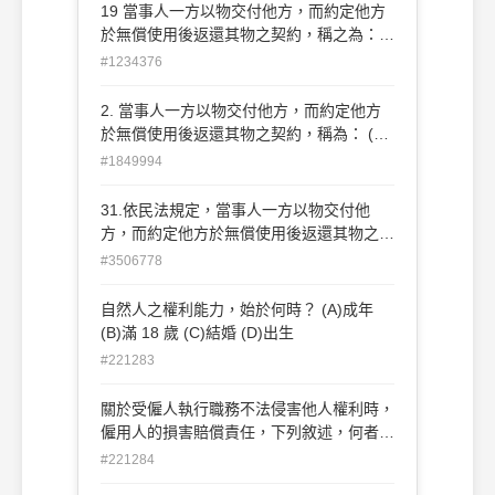
19 當事人一方以物交付他方，而約定他方
於無償使用後返還其物之契約，稱之為：
(A)租賃契約 (B)互易契約 (C)使用借貸契約
#1234376
(D)消費借貸契約
2. 當事人一方以物交付他方，而約定他方
於無償使用後返還其物之契約，稱為： (A)
寄託契約 (B)租賃契約 (C)使用借貸契約
#1849994
(D)消費借貸契約
31.依民法規定，當事人一方以物交付他
方，而約定他方於無償使用後返還其物之契
約，稱為下列何者？ (A)租賃契約 (B)互易
#3506778
契約 (C)使用借貸契約 (D)消費借貸契約
自然人之權利能力，始於何時？ (A)成年
(B)滿 18 歲 (C)結婚 (D)出生
#221283
關於受僱人執行職務不法侵害他人權利時，
僱用人的損害賠償責任，下列敘述，何者錯
誤？ (A)所謂受僱人，不限於僱傭契約所稱
#221284
之受僱人 (B)所謂執行職務，包括職務上予