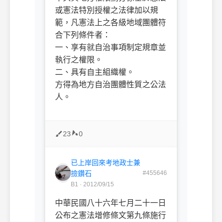
或憲法特別授權之法律加以規
範，凡憲法上之各級地域團體符
合下列條件者：
一、享有就自治事項制定規章並
執行之權限。
二、具有自主組織權。
方得為地方自治團體性質之公法
人。
23
0
已上岸回來考地政士兼
撿鑽石
#455646
B1 · 2012/09/15
中華民國八十六年七月二十一日
公布之憲法增修條文第九條施行