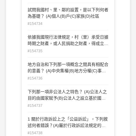
權 (B)對於地方委辦事項，有依法行使創
制、複決之權 (C)對於地方公共設施有使用
試問我國村、里、鄰的設置，是以下列何者
之權 (D)對於地方政府資訊，有依法請求公
為基礎？ (A)個人(B)戶(C)家族(D)社區
開之權
#154734
依據我國現行法律規定，村（里）承受日據
時期之財產，或人民捐助之財產，得成立下
列何種組織來處理？ (A)財團法人(B)社團法
#154735
人(C)行政法人(D)特殊法人
地方自治和下列那一項概念之間具有相配合
的意義？ (A)中央集權(B)地方分權(C)事務
分配(D)計畫分配
#154736
下列那一項非公法人之特色？ (A)公法人之
目的由國家賦予(B)公法人之設立基於國家
之意思 (C)公法人並無自我解散之自由(D)
#154737
可由私人加以創設
1 關於行政訴訟上之「公益訴訟」，下列敘
述何者錯誤？(A)屬於行政訴訟法規定的訴
訟類型(B)人民得就無關自己權利之事項提
#154738