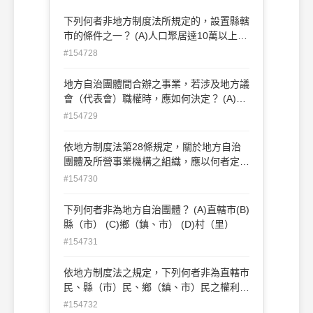
下列何者非地方制度法所規定的，設置縣轄
市的條件之一？ (A)人口聚居達10萬以上
(B)縣政府所在地 (C)工商發達、自治財源
#154728
充裕(D)交通便利、公共設施完全
地方自治團體間合辦之事業，若涉及地方議
會（代表會）職權時，應如何決定？ (A)由
內政部報行政院決定之 (B)由行政院報立法
#154729
院決定之 (C)由相關地方議會（代表會）約
定之議會（代表會）決定之 (D)由相關地方
依地方制度法第28條規定，關於地方自治
行政首長會報共同決定之
團體及所營事業機構之組織，應以何者定
之？ (A)法律(B)命令(C)自治條例(D)自治規
#154730
則
下列何者非為地方自治團體？ (A)直轄市(B)
縣（市） (C)鄉（鎮、市） (D)村（里）
#154731
依地方制度法之規定，下列何者非為直轄市
民、縣（市）民、鄉（鎮、市）民之權利？
(A)對於地方公職人員有依法選舉、罷免之
#154732