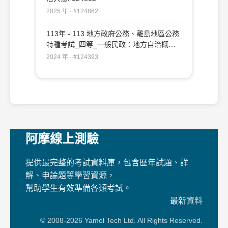
2025 年 · #124862
113年 - 113 地方政府公務、離島地區公務
特種考試_四等_一般民政：地方自治概要
#124393
2024 年 · #124393
阿摩線上測驗
提供最完整的考試資料庫，包含歷年試題、詳
解、申論題等學習資源，
幫助學生有效準備各類考試。
最新資料
© 2008-2026 Yamol Tech Ltd. All Rights Reserved.