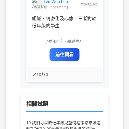
Tzu Wen Lee
#2632162
B1 · 2018/02/21
組織、精密化及心像，三者對於
低年級的學生...
(共 48 字，隱藏中）
前往觀看
10
0
相關試題
19.我們可以教低年級兒童何種策略來增進
短期記憶？(A)簡單複述(B)組織(C)精密化