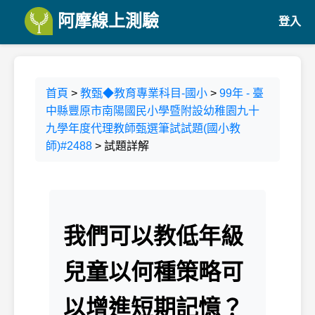
阿摩線上測驗
登入
首頁
>
教甄◆教育專業科目-國小
>
99年 - 臺
中縣豐原市南陽國民小學暨附設幼稚園九十
九學年度代理教師甄選筆試試題(國小教
師)#2488
> 試題詳解
我們可以教低年級
兒童以何種策略可
以增進短期記憶？