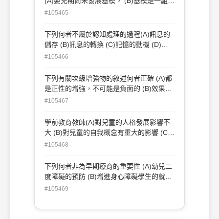
(A)嬰兒期尚未發展基模。 (B)基模是一組相
關概念的架構，只在做抽象思考時才能發揮
#105465
作用。 (C)幼兒的認知基模（如故事基模）
是無法從外在行為反應得知的。 (D)故事基
下列何者不屬於認知處理的過程(A)訊息的
模和事件基模在內容與結構上都不相同。
儲存 (B)訊息的轉換 (C)記憶的動機 (D)訊
息的提取。
#105466
下列有關次級增強物的敘述何者正確 (A)都
是正性的增強，不可能是負面的 (B)效果比
初級增強誤差 (C)必須與初級增強物連結才
#105467
有效果 (D)是古典制約作用的結果，而初級
增強物則是操作制約作用的結果。
學前教育教師(A)對兒童的人格發展影響不
大 (B)對兒童的自我概念有重大的影響 (C)
和中小學教師比較起來對個體長遠發展影響
#105468
力較小 (D)可以協助學前兒童解決勤勉對自
卑的危機
下列何者非為早期療育的重要性 (A)幼兒二
度障礙的預防 (B)增進身心障礙學生的就學
率 (C)潛能的激發 (D)符合法令的規定
#105469