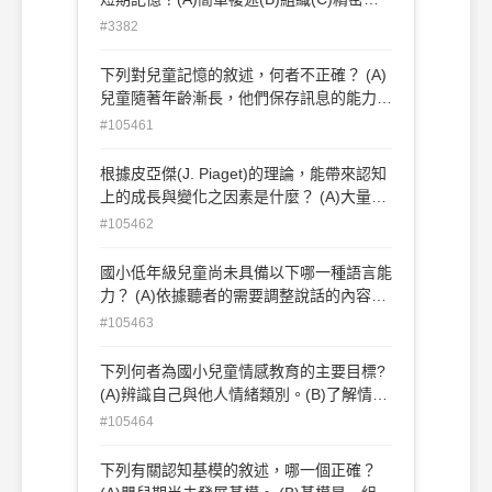
(D)利用心像
#3382
下列對兒童記憶的敘述，何者不正確？ (A)
兒童隨著年齡漸長，他們保存訊息的能力穩
定發展。 (B)兒童常見的記憶策略包括複
#105461
誦、組織和串連。 (C)學齡兒童比年幼的兒
童有較常時間地集中注意。 (D)運作記憶
根據皮亞傑(J. Piaget)的理論，能帶來認知
(working memory)的能力在學齡前的發展
上的成長與變化之因素是什麼？ (A)大量的
最快。
符號運作。(B)熟悉的認知基模不斷重複出
#105462
現。 (C)十分結構化的環境。(D)既有知識
體系與外在環境訊息出現不一致的矛盾。
國小低年級兒童尚未具備以下哪一種語言能
力？ (A)依據聽者的需要調整說話的內容，
以提供足夠的訊息。 (B)了解諷刺語句的真
#105463
正涵義。 (C)思考並了解語言的後設語言知
覺（metalinguistic awareness）。 (D)說
下列何者為國小兒童情感教育的主要目標?
出複雜的句子來表達想法。
(A)辨識自己與他人情緒類別。(B)了解情緒
事件始末。 (C)表達情緒的技巧。(D)描述
#105464
情緒事件。
下列有關認知基模的敘述，哪一個正確？