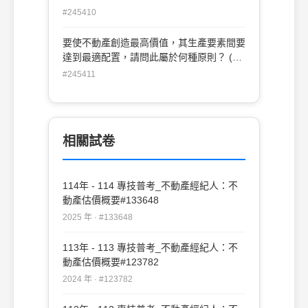
估呢？ (A)違建部分一定要評估。並需就合
#245410
法建物及違建部分於估價報告書中合併計算
其價值 (B)違建部分不予以評估。但委託人
要使不動產創造最高價值，其生產要素間要
要求評估其價值，並就合法建物及違建部分
達到最適配置，請問此屬於何種原則？ (A)
於估價報告書中分別標示各該部分之價格
貢獻原則(B)適合原則(C)均衡原則(D)收益
#245411
者，不在此限 (C)違建部分一定要評估。但
分配原則
委託人要求評估其價值，可就合法建物及違
建部分於估價報告書中分別標示各該部分之
價格者 (D)違建部分不予以評估。但受託人
可自行斟酌其價值
相關試卷
114年 - 114 專技普考_不動產經紀人：不
動產估價概要#133648
2025 年 · #133648
113年 - 113 專技普考_不動產經紀人：不
動產估價概要#123782
2024 年 · #123782