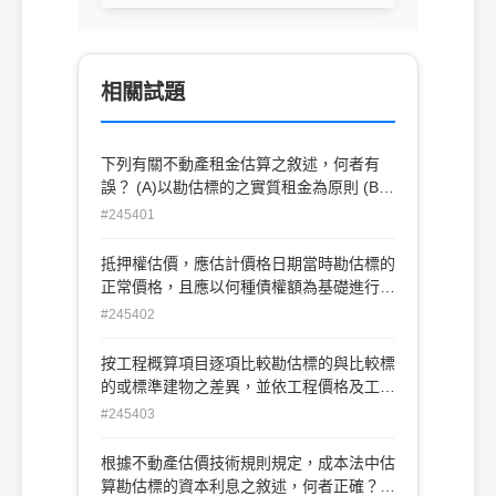
相關試題
下列有關不動產租金估算之敘述，何者有
誤？ (A)以勘估標的之實質租金為原則 (B)
應視新訂租約與續訂租約分別為之 (C)不可
#245401
將權利金之收益列入計算 (D)應將押金或保
證金之收益列入計算
抵押權估價，應估計價格日期當時勘估標的
正常價格，且應以何種債權額為基礎進行估
價呢？ (A)以實際債權額為基礎(B)以銀行認
#245402
定為基礎(C)以抵押權人信用為基礎(D)以債
權人信用為基礎
按工程概算項目逐項比較勘估標的與比較標
的或標準建物之差異，並依工程價格及工程
數量比率進行調整，以求取勘估標的營造或
#245403
施工費方法，稱之為： (A)淨計法(B)工程造
價比較法(C)單位工程法(D)單位面積比較法
根據不動產估價技術規則規定，成本法中估
算勘估標的資本利息之敘述，何者正確？