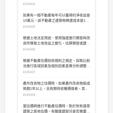
(A)應依分期投入資本數額及資本使用年數
#245404
(B)預售收入之資金應計息 (C)若勘估標的
包含土地時，不應另加計土地價格(D)自有
如果有一個不動產每年可以獲得的淨收益是
資金之計息利率可高於1年以上活存利率
10萬元，該不動產之建築物興建成本是100
萬，根據調查，該不動產的土地部分之資本
#245405
化率是5%，建物部分之資本化率是1%，請
問該不動產的價格是多少呢？(A)100萬
根據土地法定用途、使用強度進行開發與改
(B)130萬(C)160萬(D)190萬（E)280萬
良所導致土地效益之變化，估算開發或建築
後總銷售金額，扣除開發期間之直接成本、
#245406
間接成本、資本利息及利潤後，求得之土地
價格，此估價方法是依據那一種方式呢？
根據不動產估價技術規則之規定，採取比較
(A)比較法(B)直接資本化法(C)土地開發分
法進行區域因素及個別因素差異分析調整
析法(D)現金流量分析法
時，可以採那種方法為其調整方法呢？(A)
#245407
百分率法(B)定率法(C)定額法(D)差額法
農作改良物之估價時，如果農作改良物距成
熟期1年以上，且有期待收穫價值者，其價
格應該以何者為基礎呢？ (A)依其種植及培
#245408
育費用為基礎(B)依產地價格為基礎 (C)應
估計其收穫量及市場價格為基礎(D)依作物
當估價師進行不動產估價時，對於附有違章
成本費用為基礎
建築之房地估價，有關違建部分是否需要評