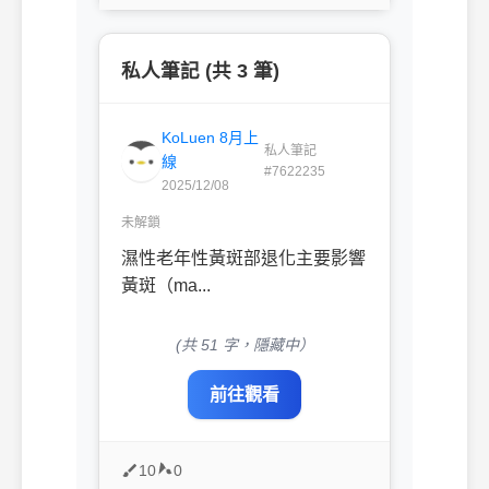
私人筆記 (共 3 筆)
KoLuen 8月上
私人筆記
線
#7622235
2025/12/08
未解鎖
濕性老年性黃斑部退化主要影響
黃斑（ma...
(共 51 字，隱藏中）
前往觀看
10
0