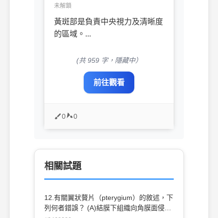
未解鎖
黃斑部是負責中央視力及清晰度
的區域。...
(共 959 字，隱藏中）
前往觀看
0
0
相關試題
12.有關翼狀贅片（pterygium）的敘述，下
列何者錯誤？ (A)結膜下組織向角膜面侵襲