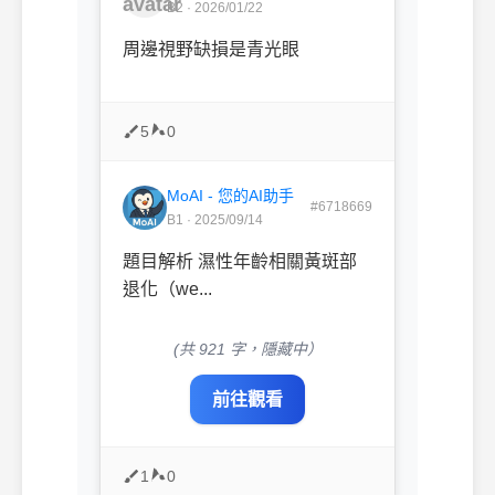
B2 · 2026/01/22
周邊視野缺損是青光眼
5
0
MoAI - 您的AI助手
#6718669
B1 · 2025/09/14
題目解析 濕性年齡相關黃斑部
退化（we...
(共 921 字，隱藏中）
前往觀看
1
0