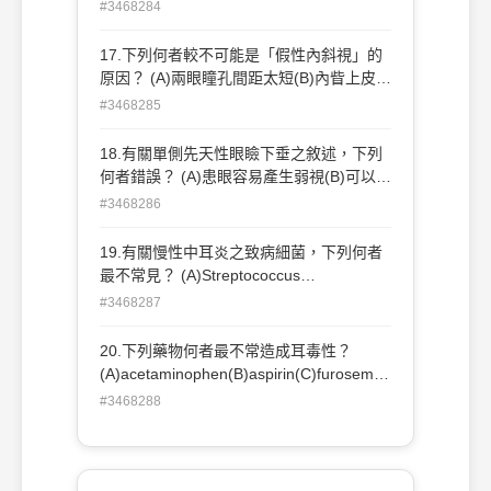
（uncal herniation）(B)小血管性因素
#3468284
（microvasculopathy）(C)顎動性眨眼症候
群（Marcus Gunn jaw-winking
17.下列何者較不可能是「假性內斜視」的
syndrome）(D)重症肌無力
原因？ (A)兩眼瞳孔間距太短(B)內眥上皮皺
褶（epicanthic folds）顯著(C)高度近視有
#3468285
negative kappa angle(D)早產兒網膜症造
成黃斑部異位（ectopic macula）
18.有關單側先天性眼瞼下垂之敘述，下列
何者錯誤？ (A)患眼容易產生弱視(B)可以適
當遮蔽另一眼來治療弱視(C)提眼瞼肌
#3468286
（levator muscle）功能很差的病人，在手
術矯正後，必須注意病人睡覺無法闔眼(D)
19.有關慢性中耳炎之致病細菌，下列何者
手術矯正方式同一般雙眼皮手術
最不常見？ (A)Streptococcus
pneumoniae(B)Escherichia
#3468287
coli(C)Staphylococcus
aureus(D)Pseudomonas aeruginosa
20.下列藥物何者最不常造成耳毒性？
(A)acetaminophen(B)aspirin(C)furosemid
e(D)cisplatin
#3468288