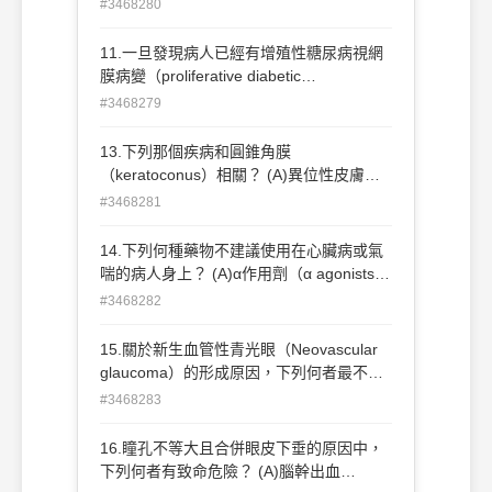
的退化性疾病，好發於顳側 (B)成因不明，
#3468280
可能和紫外線暴露、結膜慢性發炎有關 (C)
臨床表現為三角形的血管纖維膜，眼睛易充
11.一旦發現病人已經有增殖性糖尿病視網
血發紅 (D)可考慮切除，但復發率高，如加
膜病變（proliferative diabetic
上mitomycin C可降低術後復發
retinopathy），下列何 種治療對病人會有
#3468279
幫助？ (A)光動力治療（photodynamic
therapy） (B)氣體視網膜固定術
13.下列那個疾病和圓錐角膜
（pneumatic retinopexy） (C)全視網膜雷
（keratoconus）相關？ (A)異位性皮膚炎
射光凝固術（panretinal
（atopic dermatitis） (B)謝格連氏症候群
#3468281
photocoagulation） (D)鞏膜扣壓術
（Sjögren syndrome） (C)葛瑞夫茲病
（scleral buckling）
（Graves' disease） (D)全身性紅斑狼瘡
14.下列何種藥物不建議使用在心臟病或氣
（systemic lupus erythematosus）
喘的病人身上？ (A)α作用劑（α agonists）
(B)β拮抗劑（β blockers） (C)碳酸酐酶抑
#3468282
制劑（carbonic anhydrase inhibitor） (D)
類前列腺素製劑（prostaglandin
15.關於新生血管性青光眼（Neovascular
analogue）
glaucoma）的形成原因，下列何者最不常
見？ (A)缺血性中央視網膜靜脈阻塞 (B)糖
#3468283
尿病 (C)中央視網膜動脈阻塞 (D)過熟的白
內障
16.瞳孔不等大且合併眼皮下垂的原因中，
下列何者有致命危險？ (A)腦幹出血