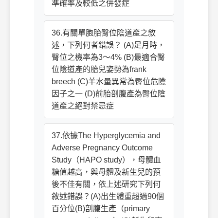
準確率及較低之併發症
36.有關單胞胎臀位陰道產之敘
述，下列何者錯誤？ (A)足月時，
臀位之機率為3～4% (B)最適合臀
位陰道產的胎兒姿勢為frank
breech (C)羊水量異常為臀位危險
因子之一 (D)前胎剖腹產為臀位陰
道產之絕對禁忌症
37.依據The Hyperglycemia and
Adverse Pregnancy Outcome
Study（HAPO study），母體血
糖值越高，與母體及新生兒的預
後不佳有關，依上述研究下列何
敘述錯誤？(A)出生體重超過90個
百分位(B)剖腹生產（primary