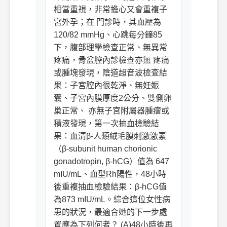
相當重視，非常擔心又會重複子
宮外孕；在 門診時，其血壓為
120/82 mmHg、心跳每分鐘85
下，腹部理學檢查正常、無異常
疼痛，骨盆腔內診檢查亦無 疼痛
或腫塊發現，陰道超音波檢查結
果：子宮腔內很乾淨、無妊娠
囊、子宮內膜厚度2公分、雙側卵
巢正常、 亦無子宮附屬器腫瘤或
積液發現，第一次抽血檢驗結
果：血清β-人類絨毛膜刺激激素
（β-subunit human chorionic
gonadotropin, β-hCG）值為 647
mIU/mL、血型Rh陽性，48小時
後重複抽血檢驗結果：β-hCG值
為873 mIU/mL。綜合這位女性病
患的狀況，最適合她的下一步處
置應為下列何者？ (A)48小時後再