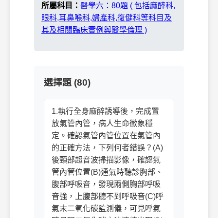
所屬科目：
醫學六：80題 ( 包括麻醉科,
眼科,耳鼻喉科,婦產科,復健科等科目及
其及相關臨床實例與醫學倫理 )
選擇題 (80)
1.執行全身麻醉誘導後，完成置
放氣管內管，病人生命徵象穩
定。確認氣管內管位置在氣管內
的正確方法，下列何者錯誤？(A)
後頸部超音波掃描影像，確認氣
管內管位置(B)通氣時聽診胸部、
腹部呼吸音，發現兩側胸部呼吸
音強，上腹部聽不到呼吸音(C)呼
氣末二氧化碳監測儀，可見呼氣