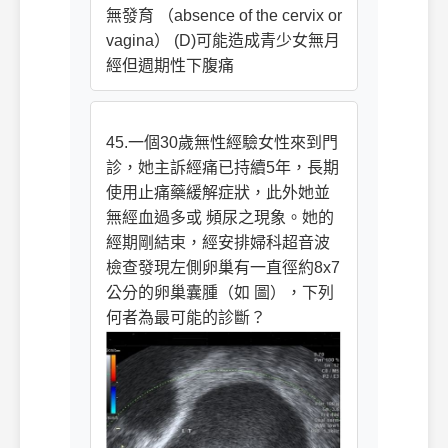
無發育 （absence of the cervix or
vagina） (D)可能造成青少女無月
經但週期性下腹痛
45.一個30歲無性經驗女性來到門
診，她主訴經痛已持續5年，長期
使用止痛藥緩解症狀，此外她並
無經血過多或 頻尿之現象。她的
經期剛結束，經安排婦科超音波
檢查發現左側卵巢有一直徑約8x7
公分的卵巢囊腫（如 圖），下列
何者為最可能的診斷？