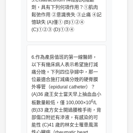
劑，具有下列何項作用？①肌肉
鬆弛作用 ②意識喪失 ③止痛 ④記
憶缺失 (A)僅① (B)①②④
(C)①②③ (D)①③④
6.作為產房值班的第一線醫師，
以下有幾床病人表示希望施打減
痛分娩。下列四位孕婦中，那一
位最適合施打減痛分娩的硬脊膜
外導管（epidural catheter）？
(A)36 歲王女士當天早上抽血血小
6
板數量較低，僅 100,000×10
/L
(B)33 歲方女士開過腰椎手術，背
部傷口附近有滲液，有感染的可
能性 (C)41 歲的林女士罹患風濕
性心臟病（rheumatic heart