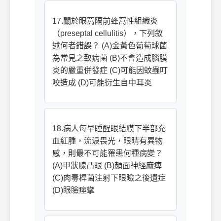
17.關於眼窩隔前蜂窩性組織炎
（preseptal cellulitis），下列敘
述何者錯誤？ (A)金黃色葡萄球菌
為常見之致病菌 (B)不會造成腦膜
炎的嚴重併發症 (C)可能因蚊蟲叮
咬造成 (D)可能衍生自中耳炎
18.病人每早睡醒眼結膜下半部充
血紅腫，流淚畏光，眼睛有異物
感，則最不可能罹患何種病變？
(A)甲狀腺凸眼 (B)顏面神經麻痺
(C)肉毒桿菌注射下眼瞼之後遺症
(D)眼瞼痙攣