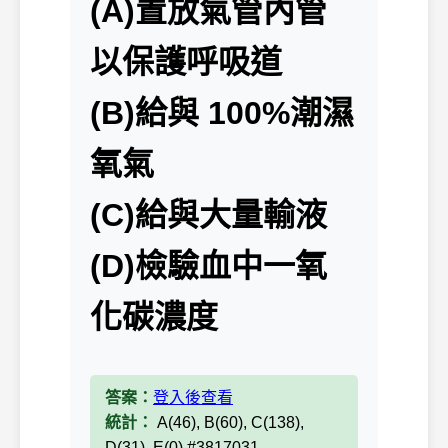
(A)置放氣管內管
以保護呼吸道
(B)給與 100%潮濕
氧氣
(C)給與大量輸液
(D)檢驗血中一氧
化碳濃度
答案：
登入後查看
統計：
A(46), B(60), C(138),
D(31), E(0) #3817031