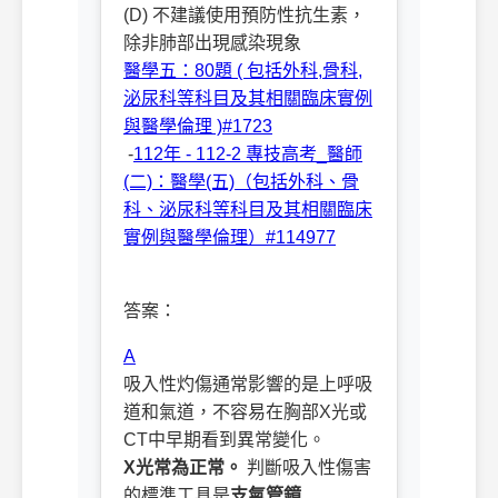
(D) 不建議使用預防性抗生素，
除非肺部出現感染現象
醫學五：80題 ( 包括外科,骨科,
泌尿科等科目及其相關臨床實例
與醫學倫理 )#1723
-
112年 - 112-2 專技高考_醫師
(二)：醫學(五)（包括外科、骨
科、泌尿科等科目及其相關臨床
實例與醫學倫理）#114977
ㅤㅤ
答案：
A
吸入性灼傷通常影響的是上呼吸
道和氣道，不容易在胸部X光或
CT中早期看到異常變化。
X光常為正常。
判斷吸入性傷害
的標準工具是
支氣管鏡