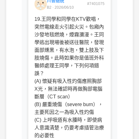
川普總統
#7401075
B2 · 2026/06/10
19.王同學和同學在KTV歡唱，
突然電線走火引起火災。包廂內
沙發地毯燃燒，煙霧瀰漫。王同
學逃出現場後被送往醫院，發現
面部燻黑，有水泡，雙上肢及下
肢燒傷。此時如果你是值班外科
醫師處理王同學，下列何項錯
誤？
(A) 懷疑有吸入性灼傷應照胸部
X光，無法確認時再做胸部電腦
斷層（CT scan）
(B) 嚴重燒傷（severe burn），
主要死因之一為吸入性灼傷
(C) 上呼吸道有水腫時，即使病
人意識清楚，仍要考慮插管治療
的必要性