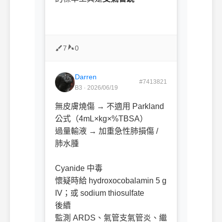
ㅤㅤ
7
0
Darren
#7413821
B3 · 2026/06/19
無皮膚燒傷 → 不適用 Parkland
公式（4mL×kg×%TBSA）
過量輸液 → 加重急性肺損傷 /
肺水腫
ㅤㅤ
Cyanide 中毒
懷疑時給 hydroxocobalamin 5 g
IV；或 sodium thiosulfate
後續
監測 ARDS、氣管支氣管炎、繼