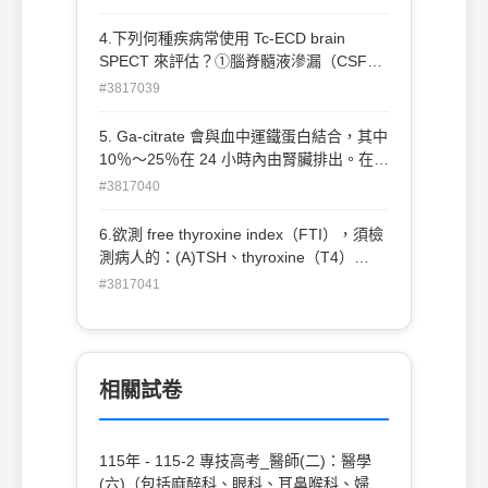
的選擇，提供症狀治療，並照會另一位專科
醫師做末期判斷 (C)請家人決定，因為病人
4.下列何種疾病常使用 Tc-ECD brain
口齒不清，只能搖頭點頭 (D)等病人陷入昏
SPECT 來評估？①腦脊髓液滲漏（CSF
迷，再依照緊急救治的需要予以插管
leakage） ②阿茲海默氏病 （Alzheimer's
#3817039
disease） ③癲癇（epilepsy） ④額顳葉失
智症（frontotemporal dementia）
5. Ga-citrate 會與血中運鐵蛋白結合，其中
(A)①②③ (B)②③④ (C)①②④ (D)①③④
10％～25％在 24 小時內由腎臟排出。在
67
24 小時後其主要排出途徑為何？ (A)口水
#3817040
(B)汗水 (C)皮膚 (D)肝膽
6.欲測 free thyroxine index（FTI），須檢
測病人的：(A)TSH、thyroxine（T4）
(B)thyroxine（T4）、T3 uptake (C)TSH、
#3817041
T3 uptake (D)thyroglobulin 甲狀腺球蛋
白、T3 uptake 131
相關試卷
115年 - 115-2 專技高考_醫師(二)：醫學
(六)（包括麻醉科、眼科、耳鼻喉科、婦產