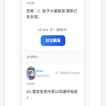
未解鎖
答案：C. 給予大量輸液 題幹已
有多項...
(共 454 字，隱藏中）
前往觀看
8
0
Sean
私人筆記#8278688
2026/06/21
未解鎖
(A) 置放氣管內管以保護呼吸道
✓ ...