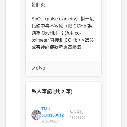
發肺炎
ㅤㅤ
SpO₂（pulse oximetry）對一氧
化碳中毒不敏感（把 COHb 誤
判為 OxyHb）；須用 co-
oximeter 直接測 COHb，>25%
或有神經症狀考慮高壓氧
0
0
私人筆記 (共 2 筆)
TMU
私人筆記
b101109012
#8253306
2026/06/17