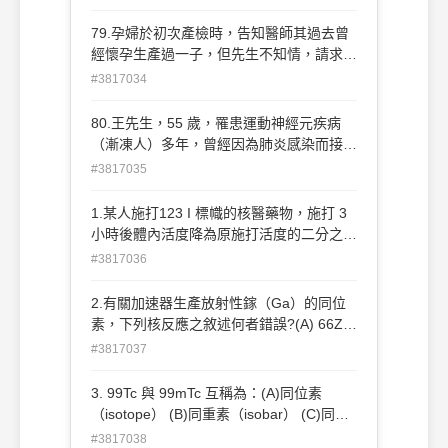
術成功率或可能發生之併發症及危險，並經
其同意，簽具手術同意書及麻醉同意書，始
79.孕婦於初次產檢時，告知醫師其過去曾
得為 之。」主要係為保障病人之何種權
經懷孕生產過一子，但先生不知情，請求醫
利？ (A)生命權 (B)健康權 (C)自主權 (D)隱
師隱匿相關病情，下列做法何者最適當？
#3817034
私權
(A)病歷上記錄為 G1P0，為保護病人，也
不告知相關醫護人員其懷孕生產史 (B)病歷
80.王先生，55 歲，罹患運動神經元疾病
上記錄為 G2P1，同時病歷上註明保護病人
（漸凍人）多年，曾經因為肺炎感染而接受
隱私，不得對外公開 (C)病歷上記錄為
氣管內插管及呼吸器治療，之後病情改善而
#3817035
G1P0，但私下告知相關醫護人員，病人為
拔管。出院以後病人在家人見證下簽妥
第二胎，生產時注意產程 (D)病歷上記錄為
DNR。一個月後，病人已經四肢無力，吞
1.某人施打123 I 標幟的核醫藥物，施打 3
G2P1，且要求病人應確實告知先生，避免
嚥開始出現困難，以鼻胃管進食。現在又出
小時後體內活度降為原施打活度的二分之
不必要糾紛
現呼吸喘、痰多，血氧濃度下降，呼吸急
一，則其生物半衰期為多少小時？（已知
#3817036
促，臨床診斷為肺炎。醫師對病人及家人說
123 I 的半衰期為 13 小時） (A)3.9 (B)4.7
明，應該要再次插管；同時說明限時嘗試治
(C)6.5 (D)8.0
2.有關加速器生產放射性鎵（Ga）的同位
療（time-limited trial）的選項：先接受插
素，下列核反應之敘述何者錯誤?(A) 66Zn
管治療， 如果仍未改善再撤除呼吸器。病
(d, n) 68Ga (B) 68Zn (p, n) 68Ga (C)
#3817037
人神智清楚，明白表示拒絕，並能夠接受此
64Zn (α, p) 67Ga (D) 68Zn (p, 2n) 67Ga
次因呼吸衰竭離世；家人不捨、猶豫不能決
3. 99Tc 與 99mTc 互稱為：(A)同位素
定。有關醫師之處置下列何者最適當？ (A)
（isotope） (B)同重素（isobar） (C)同中
反覆勸說病人接受插管，為家人而努力，因
素（isotone） (D)同質異構物（isomer）
為肺炎是可以治療的 (B)接受病人拒絕插管
#3817038