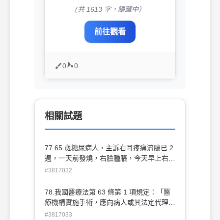
(共 1613 字，隱藏中）
前往觀看
0
0
相關試題
77.65 歲糖尿病人，主訴右耳疼痛流膿已 2
週，一天前發燒，右臉腫脹，今天早上右眼
瞼下垂。下列敘述何者錯誤？ (A)有可能是
#3817032
惡性外耳炎（malignant otitis externa）
(B)有可能是顏面神經受侵犯 (C)最常見的
78.我國醫療法第 63 條第 1 項規定：「醫
致病菌是 Pseudomonas aeruginosa (D)治
療機構實施手術，應向病人或其法定代理
療以口服抗生素及門診追蹤為主
人、配偶、親屬或關係人說明手術原因、手
#3817033