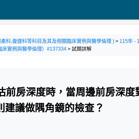
科,婦產科,復健科等科目及其及相關臨床實例與醫學倫理 )
>
115年 
實例與醫學倫理）#137334
> 試題詳解
ck 法評估前房深度時，當周邊前房深度
則建議做隅角鏡的檢查？