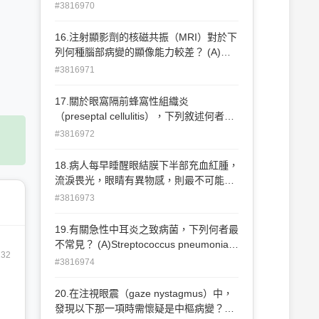
（occipital lobe） (C)右側顳葉
#3816970
在正常眼壓性青光眼要特別注意是否有因
（temporal lobe） (D)左側視束（optic
口服降血壓藥造成夜間低血壓 (D)正常眼
tract）
16.注射顯影劑的核磁共振（MRI）對於下
壓性青光眼較容易伴隨中央角膜厚度
列何種腦部病變的顯像能力較差？ (A)外
（central corneal thickness）過厚
傷性頸動脈－中心靜脈竇瘻管（carotid-
#3816971
cavernous fistula） (B)腦膜瘤的鈣化表現
(C)視神經脊髓炎造成的視交叉（optic
17.關於眼窩隔前蜂窩性組織炎
chiasm）發炎 (D)蝶鞍上的
（preseptal cellulitis），下列敘述何者錯
（suprasellar）腦下垂體腫瘤出血
誤？ (A)金黃色葡萄球菌為常見之致病菌
#3816972
(B)不會造成腦膜炎的嚴重併發症 (C)可能
因蚊蟲叮咬造成 (D)可能衍生自中耳炎
18.病人每早睡醒眼結膜下半部充血紅腫，
流淚畏光，眼睛有異物感，則最不可能罹
患何種病變？ (A)甲狀腺凸眼 (B)顏面神經
#3816973
麻痺 (C)肉毒桿菌注射下眼瞼之後遺症 (D)
眼瞼痙攣
19.有關急性中耳炎之致病菌，下列何者最
不常見？ (A)Streptococcus pneumoniae
132
(B)Haemophilus influenzae (C)Moraxella
#3816974
catarrhalis (D)Pseudomonas aeruginosa
20.在注視眼震（gaze nystagmus）中，
發現以下那一項時需懷疑是中樞病變？