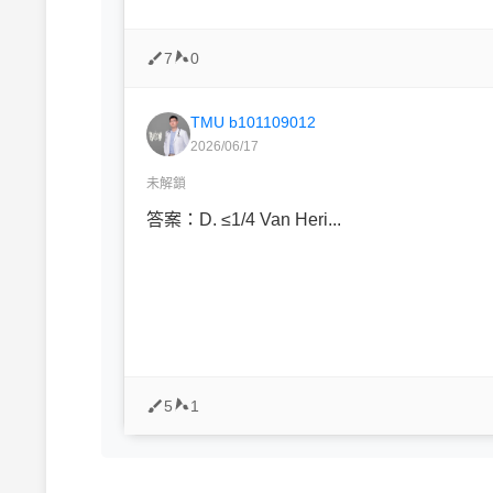
7
0
TMU b101109012
2026/06/17
未解鎖
答案：D. ≤1/4 Van Heri...
5
1