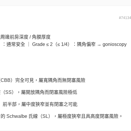
#7413
· 比較周邊前房深度 / 角膜厚度
2）：通常安全 ｜ Grade ≤ 2（≤ 1/4）：隅角偏窄 → gonioscopy
睫狀體帶（CBB）完全可見，屬寬隅角而無閉塞風險
可見鞏膜突（SS），屬開放隅角而閉塞風險極低
網（TM）前半部，屬中度狹窄並有閉塞之可能
前方的 Schwalbe 氏線（SL），屬極度狹窄且具高度閉塞風險。