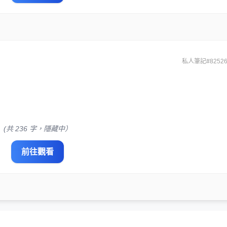
私人筆記#82526
(共 236 字，隱藏中）
前往觀看