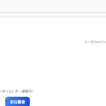
私人筆記#82751
(共 1321 字，隱藏中）
前往觀看