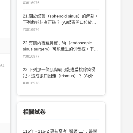
(A)水平或旋轉（horizontal/rotatory）眼
#3816975
震 (B)視覺固定（visual fixation）可抑制
眼震 (C)方向變換（direction changing）
21.關於蝶竇（sphenoid sinus）的解剖，
眼震 (D)眼球向眼震快速相（fast phase）
下列敘述何者正確？ (A)蝶竇開口位於蝶
方向注視時，眼震強度會增加
竇前壁上側 (B)翼管神經（vidian nerve）
#3816976
位於蝶竇外側壁 (C)三叉神經的上頜支
（maxillary division, V2）位於蝶竇上側壁
22.有關內視鏡鼻竇手術（endoscopic
(D)視神經位於蝶竇內上側壁
sinus surgery）可能產生的併發症，下列
何者最不常見？ (A)馬鞍鼻（saddle
#3816977
nose） (B)腦膜炎（meningitis） (C)複視
964
或失明（diplopia or blindness） (D)腦脊
23.下列那一條肌肉最可能遭扁桃腺癌侵
髓液鼻漏（CSF rhinorrhea）
犯，造成張口困難（trismus）？ (A)外翼
肌（lateral pterygoid muscle） (B)咀嚼肌
#3816978
（masseter muscle） (C)內翼肌（medial
pterygoid muscle） (D)頰肌（buccinator
muscle）
相關試卷
115年 - 115-2 專技高考_醫師(二)：醫學