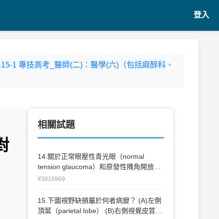
登入
- 115-1 專技高考_醫師(二)：醫學(六)（包括麻醉科、
相關試題
對
14.關於正常眼壓性青光眼（normal
tension glaucoma）和原發性隅角開放性
青光眼（primary open angle
#3816969
glaucoma）的不同，下列敘述何者錯誤？
(A)日本人較歐美人常罹患正常眼壓性青光
15.下圖視野缺損屬於何者病變？ (A)左側
眼 (B)正常眼壓性青光眼較常出現視神經
頂葉（parietal lobe） (B)右側視覺皮質
盤出血（disc splinter hemorrhage） (C)