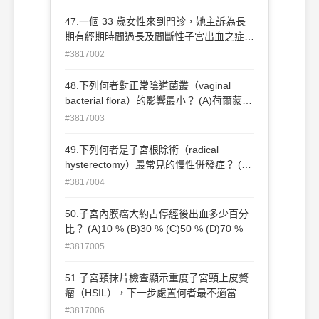
47.一個 33 歲女性來到門診，她主訴為長
期有經期時間過長及間斷性子宮出血之症
狀，此外她並無經血量過多或頻尿之現象，
#3817002
3 個月前子宮抹片檢查為正常。她的經期剛
結束，經婦科超音波檢查發現如圖，下列何
48.下列何者對正常陰道菌叢（vaginal
者是最有可能的診斷？ (A)子宮頸糜爛
bacterial flora）的影響最小？ (A)荷爾蒙狀
（cervical erosion） (B)子宮壁層平滑肌瘤
態 (B)陰道酸鹼度 (C)飲食 (D)年齡
#3817003
（intramural uterine leiomyoma） (C)卵巢
畸胎瘤（ovarian teratoma） (D)子宮內膜
49.下列何者是子宮根除術（radical
息肉（endometrial polyp）
hysterectomy）最常見的慢性併發症？ (A)
輸尿管陰道瘻管（ureterovaginal fistula）
#3817004
(B)形成淋巴囊腫（lymphocyst formation）
(C)腸阻塞（bowel obstruction） (D)膀胱
50.子宮內膜癌大約占停經後出血多少百分
低張症（bladder hypotonia）
比？ (A)10 % (B)30 % (C)50 % (D)70 %
#3817005
51.子宮頸抹片檢查顯示重度子宮頸上皮贅
瘤（HSIL），下一步處置何者最不適當？
(A)陰道鏡檢查＋子宮頸切片（colposcopy
#3817006