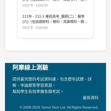
科、復健科等科目及其相關臨床實例與醫學
2022 年 · #108743
倫理）#108743
111年 - 111-1 專技高考_醫師(二)：醫學
(六)（包括麻醉科、眼科、耳鼻喉科、婦產
科、復健科等科目及其相關臨床實例與醫學
2022 年 · #106188
倫理）#106188
阿摩線上測驗
提供最完整的考試資料庫，包含歷年試題、詳
解、申論題等學習資源，
幫助學生有效準備各類考試。
最新資料
© 2008-2026 Yamol Tech Ltd. All Rights Reserved.