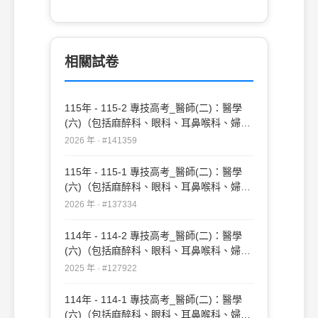
確定夫妻兩人皆為甲型地中海貧血帶因者。
他們表示這段期間身心備受煎熬，想了解還
有沒有機會正常生育。下列何項建議最能避
免因相同原因需要再次終止妊娠的可能性？
相關試卷
(A)絨毛膜穿刺取樣（chorionic villus
sampling, CVS） (B)羊水穿刺診斷
（amniocentesis） (C)試管嬰兒加上胚胎
115年 - 115-2 專技高考_醫師(二)：醫學
著床前基因診斷（preimplantation genetic
(六)（包括麻醉科、眼科、耳鼻喉科、婦產
diagnosis, PGD） (D)非侵入性產前染色體
科、復健科等科目及其相關臨床實例與醫學
篩檢（noninvasive prenatal screening,
2026 年 · #141359
倫理）#141359
NIPS）
115年 - 115-1 專技高考_醫師(二)：醫學
(六)（包括麻醉科、眼科、耳鼻喉科、婦產
科、復健科等科目及其相關臨床實例與醫學
2026 年 · #137334
倫理）#137334
114年 - 114-2 專技高考_醫師(二)：醫學
(六)（包括麻醉科、眼科、耳鼻喉科、婦產
科、復健科等科目及其相關臨床實例與醫學
2025 年 · #127922
倫理）#127922
114年 - 114-1 專技高考_醫師(二)：醫學
(六)（包括麻醉科、眼科、耳鼻喉科、婦產