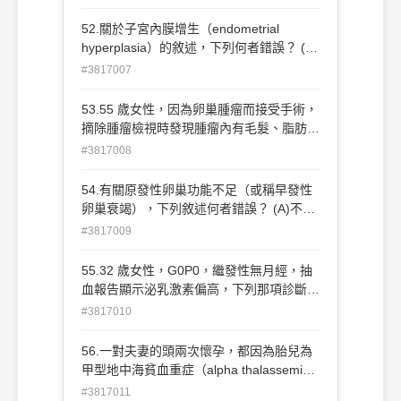
+ cervical biopsy） (B)施打子宮頸癌疫苗
(C)子宮頸錐狀切除（conization） (D)loop
52.關於子宮內膜增生（endometrial
electrosurgical excision
hyperplasia）的敘述，下列何者錯誤？ (A)
procedure（LEEP）
它是造成子宮異常出血的原因之一 (B)根據
#3817007
Kurman 的研究，atypical complex
hyperplasia 進展為子宮內膜癌的機率為
53.55 歲女性，因為卵巢腫瘤而接受手術，
29% (C)根據 Trimble 的研究，經子宮內膜
摘除腫瘤檢視時發現腫瘤內有毛髮、脂肪、
切片或內膜搔刮術診斷為 atypical complex
皮脂腺等組織。最後病理報告敘述有惡性細
#3817008
hyperplasia 而切除子宮， 術後發現有合併
胞，最常見下列那一種惡性病變？ (A)混合
內膜癌的機率大約 10% (D)atypical
癌及肉瘤（mixed carcinoma and
54.有關原發性卵巢功能不足（或稱早發性
hyperplasia 的判斷標準包括較大的細胞
sarcoma） (B)腺癌（adenocarcinoma）
卵巢衰竭），下列敘述何者錯誤？ (A)不到
核、較高的核質比、細胞排列不整齊等特質
(C)鱗狀上皮細胞癌（squamous cell
40 歲之女性，有 4 個月以上沒來月經，同
#3817009
carcinoma） (D)黑色素細胞瘤
時有兩度血清濾泡剌激激素（FSH）值升高
（melanoma）
到停經婦女的範圍內，即可確診 (B)可能的
55.32 歲女性，G0P0，繼發性無月經，抽
原因包括 X 染色體脆折症（fragile X
血報告顯示泌乳激素偏高，下列那項診斷是
syndrome）、醫源性、自體免疫疾病、感
最不可能的原因？ (A)甲狀腺功能低下 (B)
#3817010
染等等 (C)約 50%的病患可以找到原因 (D)
腦下垂體腺瘤 (C)使用抗憂鬱藥物
帶有 FMR1 基因準突變（premutation）會
（antidepressants） (D)乳腺癌
56.一對夫妻的頭兩次懷孕，都因為胎兒為
發生原發性卵巢功能不足的機率約在 13%
甲型地中海貧血重症（alpha thalassemia
至 26%之間
major）於 4 個多月時終止妊娠，後續檢查
#3817011