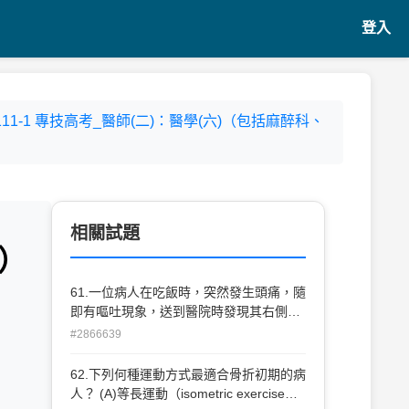
登入
- 111-1 專技高考_醫師(二)：醫學(六)（包括麻醉科、
相關試題
t）
61.一位病人在吃飯時，突然發生頭痛，隨
即有嘔吐現象，送到醫院時發現其右側上
下肢無力，左側顏面神經麻 痺，經臨床診
#2866639
斷為腦中風，其最可能的病變位置在下列
何處？ (A)基底核（basal nuclei） (B)視
62.下列何種運動方式最適合骨折初期的病
丘（thalamus） (C)橋腦（pons） (D)小
人？ (A)等長運動（isometric exercise）
腦（cerebellum）