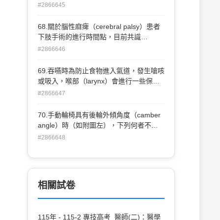
一項是較不可能達到的？ (A)雙手扶著傢
#2866645
俱走幾步 (B)拍手 (C)以揮手表示再見 (D)
可以重疊2塊積木
68.關於腦性麻痺（cerebral palsy）患者
下肢手術的進行時間點，目前共識
（consensus）的一般建議是7歲以後才
#2866646
執行手術介入，但是下列那個部位的手術
除外？ (A)髖關節（hip joint） (B)膝關節
69.吞嚥時為防止食物進入氣道，發生嗆咳
（knee joint） (C)踝關節（ankle joint）
或吸入，喉部（larynx）會進行一些保護
(D)脊椎（spine）
性的動作，以下何者錯誤？ (A)暫時停止
#2866647
呼吸 (B)聲帶（vocal cord）閉合 (C)會厭
軟骨（epiglottis）後傾下壓 (D)舌骨
70.手動輪椅具有後輪外傾角度（camber
（hyoid bone）往上往後拉
angle）時（如附圖左），下列何者不是
其優點？ (A)可避免輪胎不均勻磨損 (B)輪
#2866648
椅通過窄門時，可保護操作者之雙手免於
擦傷 (C)操作輪椅時，可以減少患者雙肩
之外展角度（shoulder abduction） (D)可
以增加輪椅的側向穩定度（lateral
相關試卷
stability）
115年 - 115-2 專技高考_醫師(二)：醫學