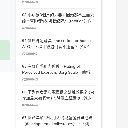
(B)等張運動（isotonic exercise） (C)延
#2866640
長運動（eccentric exercise） (D)等速運
動（isokinetic exercise）
63.小明是3個月的男嬰，因頭部不正而求
診。醫師發現小明頸部轉（rotation）向右
側，後腦傾（tilt）向左側， 醫師診斷是先
#2866641
天性肌肉斜頸，下列敘述何者正確？ (A)
小明最可能的原因是右側胸鎖乳突肌
64.關於踝足輔具（ankle-foot orthoses,
（sternocleidomastoid muscle）短縮所
AFO），以下敘述何者不適當？ (A)常被
致 (B)小明髖關節發育不良的可能性較高
用來控制足踝的活動（control ankle
#2866642
(C)此症通常需手術治療 (D)頸圈為治療之
motion） (B)是最常被使用的下肢輔具
首選
（lower limbs orthoses） (C)在行走時，
65.有關自覺用力係數（Rating of
不會影響距骨下關節（subtalar joint）的
Perceived Exertion, Borg Scale，簡稱
活動 (D)可穩定行走時的膝關節
RPE）的描述，下列何者錯誤？ (A)雖然
#2866643
是病人自覺分數，但對運動強度推估仍有
一定的可靠性 (B)在運動訓練時，由參與
66.下列何者是心臟復健之訓練效果？ (A)
者指出自覺運動困難之分數 (C)分數愈
增加最大攝氧量 (B)降低血紅素 (C)減少動
低，代表運動強度愈困難 (D)是一種測量
脈含氧量差（A-V O2 difference） (D)增
#2866644
運動強度的指標
加休息心跳率
67.關於年齡12個月大的兒童發展里程碑
（developmental milestones），下列那