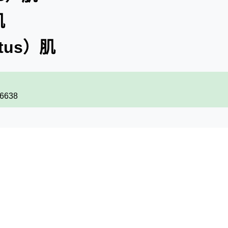
肌
ctus）肌
66638