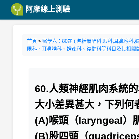
阿摩線上測驗
首頁
>
醫學六：80題 ( 包括麻醉科,眼科,耳鼻喉
眼科、耳鼻喉科、婦產科、復健科等科目及其相關臨床
60.人類神經肌肉系統的構
大小差異甚大，下列何
(A)喉頭（laryngeal）
(B)股四頭（quadrice