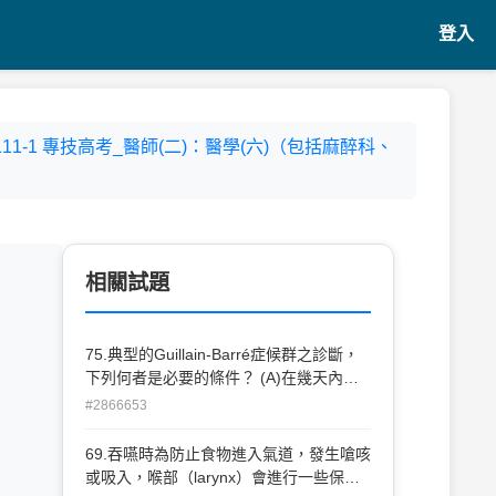
登入
- 111-1 專技高考_醫師(二)：醫學(六)（包括麻醉科、
相關試題
75.典型的Guillain-Barré症候群之診斷，
下列何者是必要的條件？ (A)在幾天內惡
化 (B)自律神經功能異常 (C)肌電圖或神經
#2866653
傳導檢查呈現典型表徵 (D)無神經反射
69.吞嚥時為防止食物進入氣道，發生嗆咳
或吸入，喉部（larynx）會進行一些保護