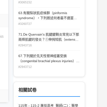
邊麻痺型（hemiplegic type）通常發生於
#3065152
足月產嬰兒（term infants） (B)四肢麻痺
型（quadriplegic type）通常有廣泛的腦
63.有關梨狀肌症候群（piriformis
病變（diffuse brain pathology） (C)雙邊
syndrome），下列敘述何者最不適當？
麻痺型（diplegic type）通常有腦室周圍
(A)臨床表現為臀部深層的疼痛，有時合併
#3260727
白質軟化症（periventricular
腰痛或傳動放射麻痛感至腿腳 (B)在臀部
leukomalacia） (D)相較於半邊麻痺型
坐姿或站立姿勢不對時也會發作 (C)理學
71.De Quervain's 肌腱腱鞘炎常見以下那
（hemiplegic type），癲癇（seizure）較
65
檢查常發現臀部有局部痛點 (D)在梨狀肌
兩條肌腱的發炎？①伸拇短肌（extensor
常發生於雙邊麻痺型（diplegic type）
緊繃測試，將患側下肢屈曲、外展、外旋
pollicis brevis）② 伸拇長肌 （extensor
#2943716
並施加壓力，即可誘發臀部及下肢的疼痛
pollicis longus） ③ 外展拇短肌
感
（abductor pollicis brevis）④ 外展拇長
67.下列關於先天性臂神經叢受損
肌（abductor pollicis longus）
（congenital brachial plexus injuries）的
(A)①③ (B)②④ (C) ①④(D)②③
敘述，何者正確？ (A)Erb 氏麻痺（Erb's
#2943712
palsy）是指損傷發生於臂神經叢的下半部
（lower plexus） (B)Klumpke 氏麻痺
（Klumpke's palsy）是指損傷發生於臂神
經叢上半部（upper plexus） (C)Erb 氏麻
相關試卷
痺較 Klumpke 氏麻痺少見 (D)不管是 Erb
氏麻痺或 Klumpke 氏麻痺，大多數患者
日後皆復原良好
115年 - 115-2 專技高考_醫師(二)：醫學