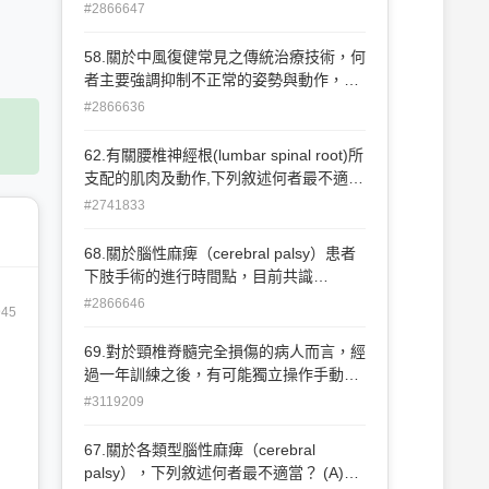
性的動作，以下何者錯誤？ (A)暫時停止
#2866647
呼吸 (B)聲帶（vocal cord）閉合 (C)會厭
軟骨（epiglottis）後傾下壓 (D)舌骨
58.關於中風復健常見之傳統治療技術，何
（hyoid bone）往上往後拉
者主要強調抑制不正常的姿勢與動作，並
且誘發獨立的肌肉控制 （isolated muscle
#2866636
control）？ (A)Brunnstrom動作治療介入
（Brunnstrom's movement therapy
62.有關腰椎神經根(lumbar spinal root)所
approach） (B)神經發展技術
支配的肌肉及動作,下列敘述何者最不適
（neurodevelopmental technique） (C)
當? (A)股四頭肌(quadriceps)主要是由第
#2741833
本體神經誘發技術（sensorimotor
三及第四腰椎神經根支配,其主要的動作是
approach） (D)工作導向動作訓練（task-
膝關節伸展(knee extension) (B)脛骨前肌
68.關於腦性麻痺（cerebral palsy）患者
oriented motor training）
(tibialis anterior)主要是由第四及第五腰椎
下肢手術的進行時間點，目前共識
神經根支配,其主要的動作是踝關節背屈
（consensus）的一般建議是7歲以後才
#2866646
45
(ankle dorsiflexion) (C)腓骨長/短肌
執行手術介入，但是下列那個部位的手術
(peroneus longus/brevis)主要是由第五腰
除外？ (A)髖關節（hip joint） (B)膝關節
69.對於頸椎脊髓完全損傷的病人而言，經
椎及第一薦椎神經根支配,其主要的動作是
（knee joint） (C)踝關節（ankle joint）
過一年訓練之後，有可能獨立操作手動輪
踝關節 外翻(ankle eversion) (D)伸拇趾長
(D)脊椎（spine）
椅的最高位損傷為何？ (A)neurological
#3119209
肌(extensor hallucis longus)主要是由第
level為C4的病人 (B)neurological level為
一薦椎神經根支配,其主要的動作是大拇趾
C5的病人 (C)neurological level為C6的病
67.關於各類型腦性麻痺（cerebral
伸展(great toe extension)
人 (D)neurological level為C7的病人
palsy），下列敘述何者最不適當？ (A)半