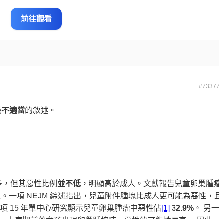
前往觀看
#7337
最不適當
的敘述。
多，但其惡性比例
並不低
，明顯高於成人。文獻報告兒童卵巢腫
。一項 NEJM 綜述指出，兒童附件腫塊比成人更可能為惡性，
一項 15 年單中心研究顯示兒童卵巢腫瘤中惡性佔
[1]
32.9%
。 另一