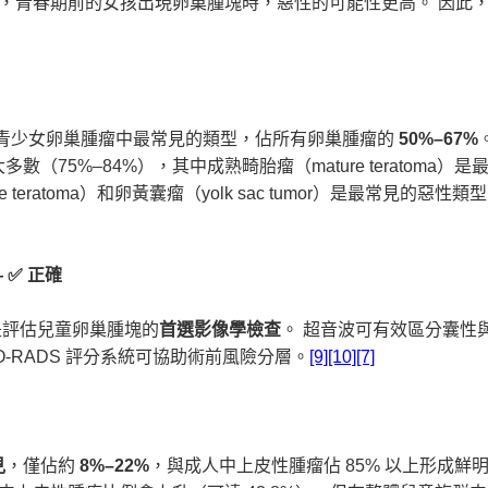
外，青春期前的女孩出現卵巢腫塊時，惡性的可能性更高。 因此
）是兒童及青少女卵巢腫瘤中最常見的類型，佔所有卵巢腫瘤的
50%–67%
75%–84%），其中成熟畸胎瘤（mature teratoma）是
eratoma）和卵黃囊瘤（yolk sac tumor）是最常見的惡性類
 ✅ 正確
und）是評估兒童卵巢腫塊的
首選影像學檢查
。 超音波可有效區分囊性
-RADS 評分系統可協助術前風險分層。
[9]
[10]
[7]
見
，僅佔約
8%–22%
，與成人中上皮性腫瘤佔 85% 以上形成鮮