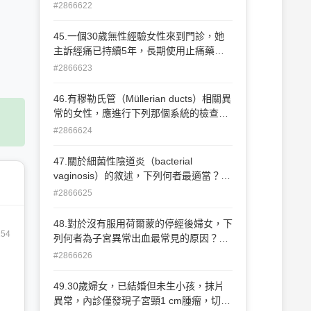
最不適當？ (A)約占原發性閉經（primary
#2866622
amenorrhea）20%的病例 (B)大多數患者
第二性徵發育遲緩 (C)包含處女膜閉鎖
45.一個30歲無性經驗女性來到門診，她
（imperforate hymen）、陰道隔膜
主訴經痛已持續5年，長期使用止痛藥緩
（transverse vaginal septum）、子宮頸
解症狀，此外她並無經血過多或 頻尿之現
#2866623
或陰道無發育 （absence of the cervix or
象。她的經期剛結束，經安排婦科超音波
vagina） (D)可能造成青少女無月經但週
檢查發現左側卵巢有一直徑約8x7公分的
46.有穆勒氏管（Müllerian ducts）相關異
期性下腹痛
卵巢囊腫（如 圖），下列何者為最可能的
常的女性，應進行下列那個系統的檢查？
診斷？ (A)卵巢濾泡囊腫（ovarian
(A)上消化道 (B)下消化道 (C)腎臟泌尿道
#2866624
follicular cyst） (B)卵巢子宮內膜異位瘤
(D)骨盆腔底部支持系統
（ovarian endometrioma） (C)卵巢纖維
47.關於細菌性陰道炎（bacterial
瘤（ovarian fibroma） (D)卵巢癌
vaginosis）的敘述，下列何者最適當？
（ovarian cancer）
(A)需氧菌（aerobes）過度增生的結果
#2866625
(B)陰道乳酸菌（lactobacilli）過度生長
(C)是陰道炎中最常見的一種 (D)跟性行為
48.對於沒有服用荷爾蒙的停經後婦女，下
沒有關係
154
列何者為子宮異常出血最常見的原因？
(A)子宮內膜癌 (B)子宮肌瘤 (C)子宮內膜
#2866626
增生 (D)萎縮性子宮內膜炎
49.30歲婦女，已結婚但未生小孩，抹片
異常，內診僅發現子宮頸1 cm腫瘤，切片