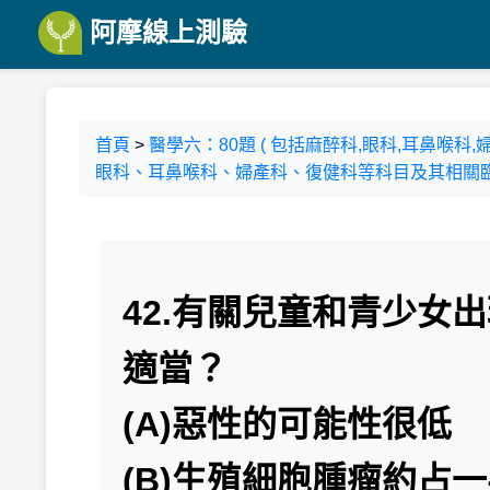
阿摩線上測驗
首頁
>
醫學六：80題 ( 包括麻醉科,眼科,耳鼻喉
眼科、耳鼻喉科、婦產科、復健科等科目及其相關臨床
42.有關兒童和青少女
適當？
(A)惡性的可能性很低
(B)生殖細胞腫瘤約占