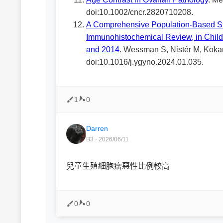
doi:10.1002/cncr.2820710208.
A Comprehensive Population-Based Stu
Immunohistochemical Review, in Chil
and 2014
. Wessman S, Nistér M, Kokar
doi:10.1016/j.ygyno.2024.01.035.
1
0
Darren
B3 · 2026/06/11
兒童生殖細胞瘤惡性比例較高
0
0