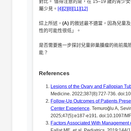
對比。 值得注意的是，在 15–19 歲的青
屬少見。
[4]
[2]
[8]
[11]
[12]
綜上所述，
(A)
的敘述最不適當，因為兒童及
性的可能性很低」。
是否需要進一步探討兒童卵巢腫瘤的術前風險分
能？
References
Lesions of the Ovary and Fallopian Tu
Medicine. 2022;387(8):727-736. doi:
Follow-Up Outcomes of Patients Prese
Center Experience
. Temuroğlu A, Sevi
2025;47(5):e187-e191. doi:10.1097/
Factors Associated With Management 
Fallat ME, et al. Pediatrics. 2019;14