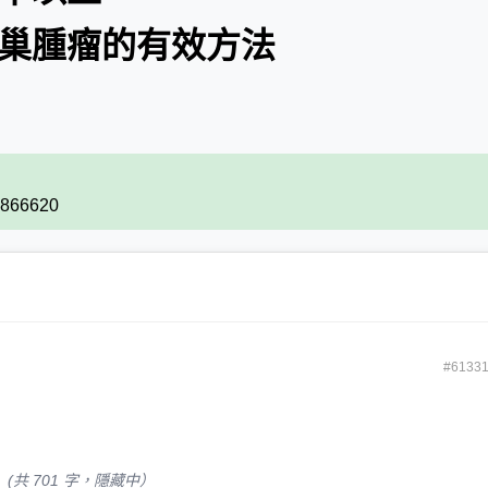
卵巢腫瘤的有效方法
#2866620
#6133
(共 701 字，隱藏中）