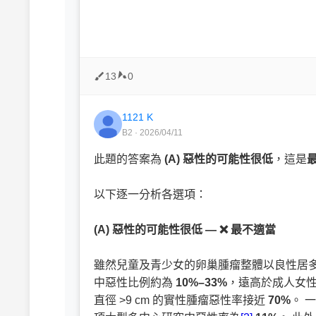
13
0
1121 K
B2 · 2026/04/11
此題的答案為
(A) 惡性的可能性很低
，這是
以下逐一分析各選項：
(A) 惡性的可能性很低 — ❌ 最不適當
雖然兒童及青少女的卵巢腫瘤整體以良性居
中惡性比例約為
10%–33%
，遠高於成人女性
直徑 >9 cm 的實性腫瘤惡性率接近
70%
。 