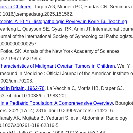
ors in Children
. Turpin AG, Minneci PC, Paidas CN. Seminars i
:10.1016/j.sempedsurg.2025.151562.
cents: A 10-Yr Histopathologic Review in Korle-Bu Teaching
warteng L, Quayson SE, Gyasi RK, Anim JT. International Journ
ournal of the International Society of Gynecological Pathologists
0000000000000257.
. Fotiou SK. Annals of the New York Academy of Sciences.
6632.1997.tb52159.x.
Characteristics of Malignant Ovarian Tumors in Children
. Wei Y,
rasound in Medicine : Official Journal of the American Institute o
.1002/jum.70203.
d in Britain, 1962-78
. La Vecchia C, Morris HB, Draper GJ.
363-74. doi:10.1038/bjc.1983.201.
 in a Pediatric Population: A Comprehensive Overview
. Bourgiot
ancers. 2025;17(14):2316. doi:10.3390/cancers17142316.
Hanafy AK, Mujtaba B, Yedururi S, et al. Abdominal Radiology
10.1007/s00261-019-02316-5.
rino MJ, Jaffe G. Cancer. 1993;71(2 Suppl):537-44.