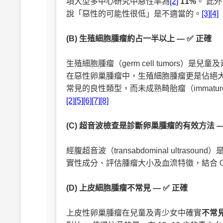
項大型多中心研究中惡性率為
[2]
11%
。 此
說「惡性的可能性很低」是不適當的。
[3]
[4]
(B) 生殖細胞腫瘤約占一半以上 — ✅ 正確
生殖細胞腫瘤（germ cell tumors
在惡性卵巢腫瘤中，生殖細胞腫瘤更是佔絕大多數（
常見的良性類型，而未成熟畸胎瘤（immature t
[2]
[5]
[6]
[7]
[8]
(C) 超音波檢查是診斷卵巢腫瘤的有效方法 —
經腹超音波（transabdominal ultraso
實性成分、評估腫瘤大小及血流特徵，結合 O
(D) 上皮細胞腫瘤不常見 — ✅ 正確
上皮性卵巢腫瘤在兒童及青少女中確實
不常