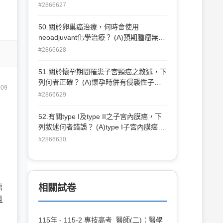
檢查結果為侵襲性鱗狀細胞癌 （invasive
#2866627
squamous cell carcinoma），基質侵襲
深度為5 mm，骨盆腔電腦斷層及膀胱鏡
50.關於卵巢癌治療，何時會使用
檢查正常。依照FIGO staging（2018）該
neoadjuvant化學治療？ (A)預期腫瘤無法
病人的子宮頸癌分期為： (A)stage IB1
切除乾淨或手術併發症過高，先進行化學
#2866628
(B)stage IIA1 (C)stage IIB (D)stage IIIB
治療 (B)腫瘤已經切除乾淨，進行後續化
學治療 (C)手術後腫瘤無法切除乾淨，進
51.關於懷孕期間罹患子宮頸癌之敘述，下
行化學治療 (D)腫瘤復發後直接進行化學
列何者正確？ (A)懷孕時併有侵襲性子宮
709
治療
頸癌的發生率約10萬分之5 (B)第一妊娠期
#2866629
進行子宮頸錐狀切除術（conizaiton）的
流產率低於10% (C)對於子宮頸錐狀切除
52.有關type I及type II之子宮內膜癌，下
術發現侵犯深度（depth of invasion）為3
列敘述何者錯誤？ (A)type I子宮內膜癌的
～5mm，但併有淋巴血管浸潤（lymph-
細胞型態主要為endometrioid
#2866630
vascular space invasion）者，不論胎兒
adenocarcinoma，type II子宮內膜癌的細
週數或肺部成熟狀況，必須終止懷孕立即
胞型態則包含serous carcinoma, clear
接受子宮根除手術及骨盆腔淋巴結切 除手
cell carcinoma (B)大多數子宮內膜癌病患
術（radical hysterectomy and pelvic
之腫瘤細胞型態為type I (C)血液中高雌激
瘤
lymphadenectomy） (D)臨床分期是懷孕
相關試卷
素濃度（hyperestrogenism）與type I子
期間罹患子宮頸癌最重要的預後因子
且
宮內膜癌較相關，為其重要之危險因子
(D)type I子宮內膜癌之預後較type II差，
115年 - 115-2 專技高考_醫師(二)：醫學
且腫瘤較易侵犯到子宮以外的器官