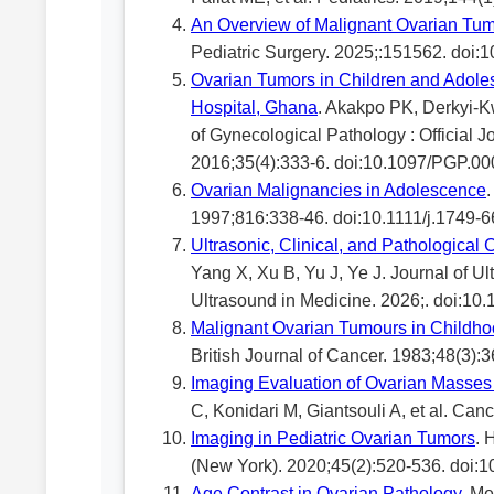
An Overview of Malignant Ovarian Tum
Pediatric Surgery. 2025;:151562. doi
Ovarian Tumors in Children and Adoles
Hospital, Ghana
. Akakpo PK, Derkyi-K
of Gynecological Pathology : Official J
2016;35(4):333-6. doi:10.1097/PGP.
Ovarian Malignancies in Adolescence
1997;816:338-46. doi:10.1111/j.1749-
Ultrasonic, Clinical, and Pathological 
Yang X, Xu B, Yu J, Ye J. Journal of Ult
Ultrasound in Medicine. 2026;. doi:10
Malignant Ovarian Tumours in Childhoo
British Journal of Cancer. 1983;48(3):
Imaging Evaluation of Ovarian Masses
C, Konidari M, Giantsouli A, et al. C
Imaging in Pediatric Ovarian Tumors
. 
(New York). 2020;45(2):520-536. doi:
Age Contrast in Ovarian Pathology
. Me