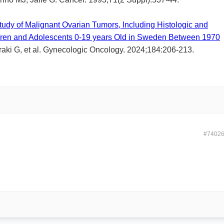
dy of Malignant Ovarian Tumors, Including Histologic and
dren and Adolescents 0-19 years Old in Sweden Between 1970
aki G, et al. Gynecologic Oncology. 2024;184:206-213.
#7402