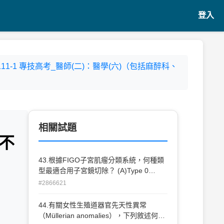
登入
- 111-1 專技高考_醫師(二)：醫學(六)（包括麻醉科、
相關試題
不
43.根據FIGO子宮肌瘤分類系統，何種類
型最適合用子宮鏡切除？ (A)Type 0
(B)Type 1 (C)Type 2 (D)Type 3
#2866621
44.有關女性生殖道器官先天性異常
（Müllerian anomalies），下列敘述何者