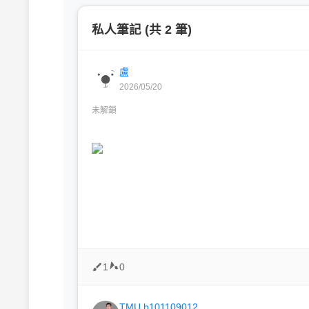
私人筆記 (共 2 筆)
盧
2026/05/20
未解鎖
1
0
TMU b101109012