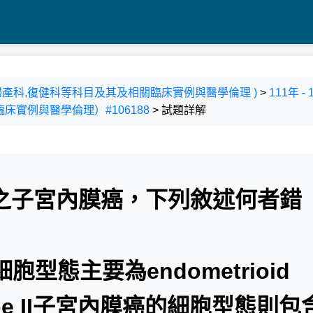
科,婦產科,復健科等科目及其及相關臨床實例與醫學倫理 )
>
111年 
實例與醫學倫理）#106188
> 試題詳解
pe II之子宮內膜癌，下列敘述何者錯
細胞型態主要為endometrioid
，type II子宮內膜癌的細胞型態則包