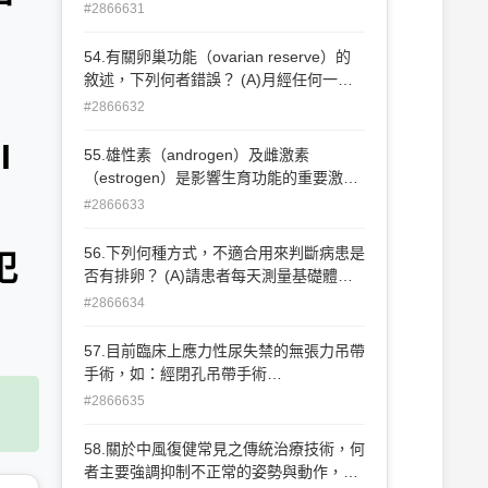
#2866631
內膜癌可歸類為第一型（type I）
54.有關卵巢功能（ovarian reserve）的
敘述，下列何者錯誤？ (A)月經任何一天
抽血檢驗Anti-Müllerian
#2866632
Hormone（AMH），可以了解卵巢功能
I
(B)血清Anti-Müllerian Hormone（AMH）
55.雄性素（androgen）及雌激素
濃度2 ng/mL代表卵巢功能不佳 (C)月經第
（estrogen）是影響生育功能的重要激
三天超音波測量竇卵泡數目（Antral
素，下列關於性激素的敘述何者錯誤？
#2866633
Follicle Count, AFC），可以了解卵巢功
(A)雄性素是雌激素的前驅物 (B)女性體內
能 (D)月經第三天超音波測量竇卵泡數目
的雄性素並非全部由卵巢所分泌的 (C)停
56.下列何種方式，不適合用來判斷病患是
犯
（Antral Follicle Count, AFC）3顆代表卵
經婦女體內雄性素仍維持不減 (D)女性外
否有排卵？ (A)請患者每天測量基礎體溫
巢功能不佳
生殖器發育是受到雌激素刺激而形成的
並記錄 (B)在預期月經來之前一週測量血
#2866634
中黃體素濃度 (C)在月經週期第五天進行
陰道超音波檢查，測量濾泡的大小與數量
57.目前臨床上應力性尿失禁的無張力吊帶
(D)在月經結束後每天檢測尿液中的黃體激
手術，如：經閉孔吊帶手術
素（luteinizing hormone, LH）
（transobturator tape, TOT）或無張力陰
#2866635
道 吊帶手術（tension-free vaginal tape,
TVT）等，是將吊帶（polypropylene
58.關於中風復健常見之傳統治療技術，何
tape）置放在尿道下方何位置？ (A)尿道
者主要強調抑制不正常的姿勢與動作，並