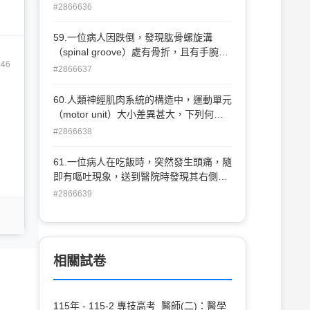
膀胱頸處 (B)尿道近端 (C)尿道中段處 (D)
且誘發獨立的肌肉控制 （isolated muscle
#2866636
尿道遠端處
control）？ (A)Brunnstrom動作治療介入
（Brunnstrom's movement therapy
59.一位病人因跌倒，發現肱骨螺旋溝
approach） (B)神經發展技術
（spinal groove）處有骨折，且有手腕下
（neurodevelopmental technique） (C)
146
垂（dropped wrist）無法背屈，這 可能是
#2866637
本體神經誘發技術（sensorimotor
以下那一條神經受傷？ (A)尺神經 (B)橈神
approach） (D)工作導向動作訓練（task-
經 (C)正中神經 (D)肌皮神經
60.人類神經肌肉系統的構造中，運動單元
oriented motor training）
（motor unit）大小差異甚大，下列何者
有最大的運動單元？ (A)喉頭
#2866638
（laryngeal）肌 (B)股四頭
（quadriceps）肌 (C)咀嚼（masseter）
61.一位病人在吃飯時，突然發生頭痛，隨
肌 (D)眼內直（medial rectus）肌
即有嘔吐現象，送到醫院時發現其右側上
下肢無力，左側顏面神經麻 痺，經臨床診
#2866639
斷為腦中風，其最可能的病變位置在下列
何處？ (A)基底核（basal nuclei） (B)視
丘（thalamus） (C)橋腦（pons） (D)小
腦（cerebellum）
相關試卷
115年 - 115-2 專技高考_醫師(二)：醫學