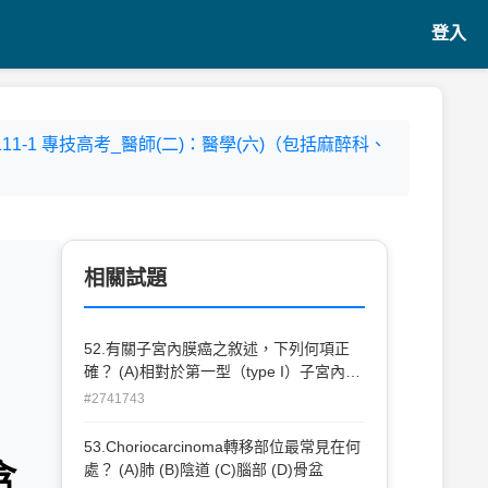
登入
- 111-1 專技高考_醫師(二)：醫學(六)（包括麻醉科、
相關試題
52.有關子宮內膜癌之敘述，下列何項正
確？ (A)相對於第一型（type I）子宮內膜
癌病人，第二型（type II）子宮內膜癌病
#2741743
人有較好的預後 (B)第二型（type II）子宮
內膜癌與Lynch syndrome有相關 (C)大部
53.Choriocarcinoma轉移部位最常見在何
分第二型（type II）子宮內膜癌病人具有
含
處？ (A)肺 (B)陰道 (C)腦部 (D)骨盆
遺傳性的PTEN基因突變 (D)大部分的子宮