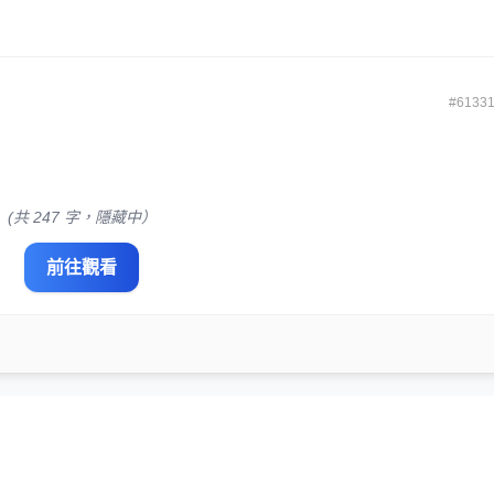
#6133
(共 247 字，隱藏中）
前往觀看