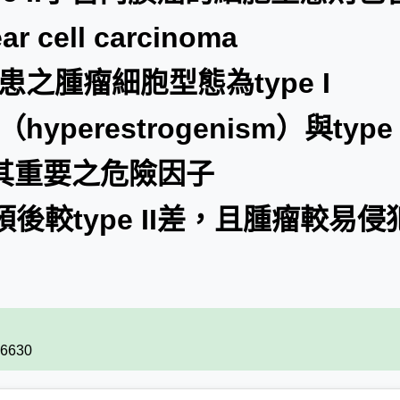
ar cell carcinoma
患之腫瘤細胞型態為type I
perestrogenism）與type 
其重要之危險因子
之預後較type II差，且腫瘤較易侵
66630