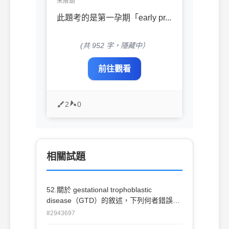
未解鎖
此題考的是第一孕期「early pr...
(共 952 字，隱藏中）
前往觀看
2
0
相關試題
52.關於 gestational trophoblastic
disease（GTD）的敘述，下列何者錯誤？
(A)GTD 是一種胎盤內細胞滋養層不正常增
#2943697
生的疾病 (B)GTD 的病人血中 human