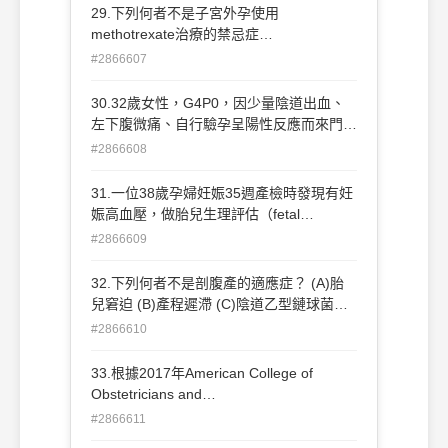
chorionic gonadotropin（hCG）都會異常
29.下列何者不是子宮外孕使用
上升 (C)gestational trophoblastic
methotrexate治療的禁忌症
neoplasia（GTN）化療治癒後仍有機會正
（contraindications）？ (A)糖尿病
#2866607
常懷孕 (D)gestational trophoblastic
（diabetes） (B)哺乳（breastfeeding）
neoplasia（GTN）在低風險未轉移前，使
(C)血小板低下症（thrombocytopenia）
30.32歲女性，G4P0，因少量陰道出血、
用化療反應率不錯（high remission rate）
(D)腹內出血（intra-abdominal
左下腹微痛、自行驗孕呈陽性反應而來門診
hemorrhage）
就醫，最後一次月經開始日 為5週前，這位
#2866608
女性在本次懷孕之前已有兩次早期懷孕合併
流產病史、最近的一次懷孕為子宮外孕並接
31.一位38歲孕婦妊娠35週產檢時發現有妊
受藥物 methotrexate注射治療，她從去年
娠高血壓，做胎兒生理評估（fetal
即開始準備懷孕且對這次的懷孕相當重視，
biophysical profile）檢查為10分， 臨床上
#2866609
非常擔心又會重複子宮外孕；在 門診時，
應如何處置？ (A)繼續觀察，每週做一次胎
其血壓為120/82 mmHg、心跳每分鐘85
兒生理評估（fetal biophysical profile）檢
32.下列何者不是剖腹產的適應症？ (A)胎
下，腹部理學檢查正常、無異常疼痛，骨盆
查 (B)繼續觀察，每天做一次胎兒生理評估
兒窘迫 (B)產程遲滯 (C)陰道乙型鏈球菌篩
腔內診檢查亦無 疼痛或腫塊發現，陰道超
（fetal biophysical profile）檢查 (C)準備催
檢呈陽性 (D)前置胎盤
#2866610
音波檢查結果：子宮腔內很乾淨、無妊娠
生引產（induction），避免早產及可能發
囊、子宮內膜厚度2公分、雙側卵巢正常、
生胎兒窘迫（fetal distress） (D)安排當日
33.根據2017年American College of
亦無子宮附屬器腫瘤或積液發現，第一次抽
剖腹生產，避免胎兒窘迫（fetal distress）
Obstetricians and
血檢驗結果：血清β-人類絨毛膜刺激激素
Gynecologists（ACOG），產後大出血的
（β-subunit human chorionic
#2866611
定義為： (A)產後出血超過500 mL (B)產後
gonadotropin, β-hCG）值為 647