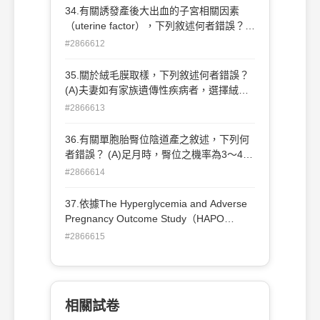
出血超過1000 mL (C)血比容
mIU/mL、血型Rh陽性，48小時後重複抽血
34.有關誘發產後大出血的子宮相關因素
（hematocrit）掉3% (D)心跳增加20 bpm
檢驗結果：β-hCG值為873 mIU/mL。綜合
（uterine factor），下列敘述何者錯誤？
以上
這位女性病患的狀況，最適合她的下一步處
(A)多胞胎或羊水過多造成子宮過度擴張
#2866612
置應為下列何者？ (A)48小時後再次重複抽
（uterine overdistention） (B)產程遲滯
血檢驗β-hCG值 (B)抽血檢驗progesterone
(C)雙角子宮 (D)鹵化劑（halogenated
35.關於絨毛膜取樣，下列敘述何者錯誤？
值 (C)施行腹腔鏡檢查 (D)抽血檢測血清
agents）等吸入性麻醉藥物誘發
(A)夫妻如有家族遺傳性疾病者，選擇絨毛
aspartate aminotransferase、creatinine以
膜取樣，可較早得到診斷 (B)可經由陰道或
#2866613
及hemoglobin值
腹部執行 (C)術後總流產率較羊膜穿刺高，
但去除自然流產因素後，兩者術後的流產率
36.有關單胞胎臀位陰道產之敘述，下列何
相當 (D)懷孕10週之前施行絨毛膜穿刺，有
者錯誤？ (A)足月時，臀位之機率為3～4%
較高之準確率及較低之併發症
(B)最適合臀位陰道產的胎兒姿勢為frank
#2866614
breech (C)羊水量異常為臀位危險因子之一
(D)前胎剖腹產為臀位陰道產之絕對禁忌症
37.依據The Hyperglycemia and Adverse
Pregnancy Outcome Study（HAPO
study），母體血糖值越高，與母體及新生
#2866615
兒的預後不佳有關，依上述研究下列何敘述
錯誤？(A)出生體重超過90個百分位(B)剖腹
生產（primary cesarean delivery）(C)新
生兒高血糖（neonatal hyperglycemia）
相關試卷
(D)臍帶血C-peptide值超過90個百分位