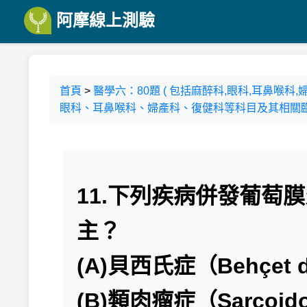
阿摩線上測驗
首頁
>
醫學六：80題 ( 包括麻醉科,眼科,耳鼻喉
眼科、耳鼻喉科、婦產科、復健科等科目及其相關臨床
11.下列疾病併發葡萄
主？
(A)貝西氏症（Behçet d
(B)類肉瘤症（Sarcoido