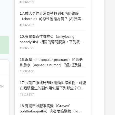
（capillary hemangioma）是兒童最常見
#2866595
的良性眼窩腫瘤 (B)兒童最常見的原發性
惡性眼窩腫瘤是橫紋肌肉瘤
17.成人男性最常見轉移到眼內脈絡膜
（rhabdomyosarcoma） (C)成人最常見
（choroid）的惡性腫瘤為何？ (A)肝癌
的良性眼窩腫瘤是海綿狀血管瘤
(B)肺癌 (C)胰臟癌 (D)大腸癌
#3065102
（cavernous hemangioma） (D)眼窩裡
的海綿狀血管瘤大部分會隨著年紀的增加
10.有關僵直性脊椎炎（ankylosing
而逐漸自然變小
spondylitis）相關的葡萄膜炎，下列敘述
何者錯誤？ (A)多以全葡萄膜炎呈現，患
#3065095
者會有紅眼、畏光、不適等症狀 (B)常見
於男性 (C)患者human leukocyte
15.眼壓（intraocular pressure）的高低
antigen（HLA）-B27的基因檢查通常為陽
和房水（aqueous humor）的形成及排出
性 (D)雖然與系統疾病相關，發作時通常
有關，下列敘述何者錯誤？ (A)房水的成
#3065100
以單眼發作為主
分和血漿相近，但有較高濃度的維生素C
及較低濃度的蛋白質 (B)房水由睫狀體產
17.長期口服或局部眼用類固醇藥物，可能
生，經過後房、瞳孔邊緣，最後至前房角
954
在眼睛產生的副作用包括下列那些？①白
排出 (C)睫狀肌的收縮與否會與房水排出
內障（cataract） ②眼壓升高（elevation
#3119157
的效能相關 (D)房水排出後，最後會由淋
of intraocular pressure） ③中心性漿液
巴系統回收
性脈絡膜視網膜病變（central serous
18.有關甲狀腺眼病變（Graves'
chorioretinopathy） ④視神經炎（optic
ophthalmopathy）患者眼瞼攣縮（lid