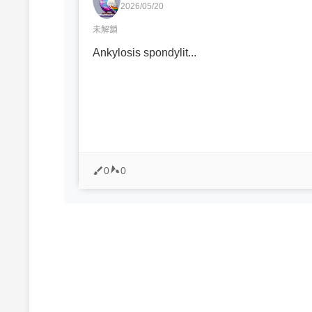
2026/05/20
未解鎖
Ankylosis spondylit...
0
0