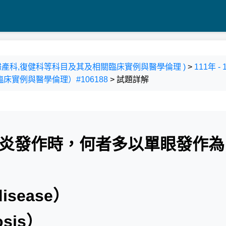
科,婦產科,復健科等科目及其及相關臨床實例與醫學倫理 )
>
111年 
實例與醫學倫理）#106188
> 試題詳解
膜炎發作時，何者多以單眼發作為
isease）
sis）