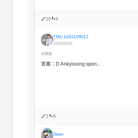
10
0
TMU b101109012
2026/06/10
未解鎖
答案：D Ankylosing spon...
2
0
Sean