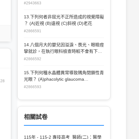
neuritis） (A)①②④ (B)②③④ (C)①③④
retraction）的敘述，下列何者錯誤？ (A)
#2943663
(D)①②③
可以單側或雙側表現 (B)可發生在上眼瞼
或下眼瞼 (C)可能原因包括張眼肌肉群
13.下列何者非屈光不正所造成的視覺障礙
（lid retractors）的纖維化 (D)其特徵為眼
？ (A)近視 (B)遠視 (C)斜視 (D)老花
球往下看時上眼瞼隨之下落時間延遲
#2866591
14.八個月大的嬰兒因溢淚、畏光、眼瞼痙
攣就診，在執行眼科檢查時較不會有下列
何種發現？ (A)眼壓過高 (B)角膜水腫 (C)
#2866592
虹膜變色 (D)眼球變大
15.下列何種水晶體異常導致隅角閉鎖性青
光眼？ (A)phacolytic glaucoma
28
(B)phacogenic glaucoma
#2866593
(C)phacomorphic glaucoma
(D)phacoanaphylactic glaucoma
相關試卷
115年 - 115-2 專技高考_醫師(二)：醫學