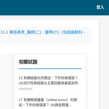
登入
- 111-1 專技高考_醫師(二)：醫學(六)（包括麻醉科、
相關試題
12.有關結膜炎的敘述，下列何者錯誤？
(A)流行性角結膜炎主要因腺病毒感染所致
(B)過敏性結膜炎可見結膜乳凸
#2866590
（papillae） (C)病毒性結膜炎較常出現結
膜濾泡（follicles） (D)新生兒結膜炎主要
17.有關眼窩腫瘤（orbital tumor）的敘
發生在出生3個月之後
述，下列何者錯誤？ (A)微血管瘤