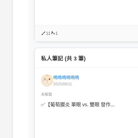
11
1
私人筆記 (共 3 筆)
嗚嗚嗚嗚嗚嗚
2025/06/11
未解鎖
✅【葡萄膜炎 單眼 vs. 雙眼 發作...