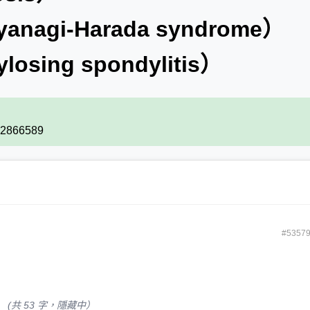
nagi-Harada syndrome）
sing spondylitis）
 #2866589
#5357
(共 53 字，隱藏中）