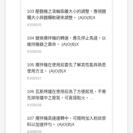
103 壓麵機之滾輪距離大小的調整，應視麵
糰大小與麵糰軟硬來調整。 (A)O(B)X
#308935
104 變換攪拌機的轉速，應先停止馬達，以
維持機器之壽命。 (A)O(B)X
#308936
105 攪拌機在使用前要先了解其性能與熟悉
使用方法。 (A)O(B)X
#308937
106 瓦斯烤爐在使用前為了方便起見，不需
先排除爐中之廢氣，可直接點火。
(A)O(B)X
#308938
107 攪拌機高速運轉中，可隨時加入粉狀原
料以加速拌勻。 (A)O(B)X
#308939