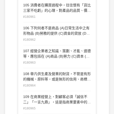
105 消費者在購買過程中，往往懷有「貨比
三家不吃虧」的心理，對產品的品質、價
格、式樣、適用與否等方面加以比較，經過
#180961
深思熟慮才決定是否購買的消費品是 (A)選
購品 (B)便利品 (C)特殊品 (D)日用品
106 下列何者不是商品 (A)日常生活中之有
形物品 (B)勞務的提供 (C)資金的貸放 (D)
以上皆非
#180962
107 經營企業者之知識、策劃、才能、道德
等，應包括在 (A)商品 (B)勞力 (C)資本 (D)
商業信用 (E)商業組織 內
#180963
108 舉凡供生產及營業的財貨，不管是有形
的機械、原料等，或是無形的信用、商標
等，統稱為 (A)商品 (B)勞力 (C)資本 (D)商
#180964
業信用
109 在商業經營上，對顧客必須「誠信不
二」「一言九鼎」，這是指商業要素中的
(A)勞力 (B)資本 (C)組織 (D)商業信用(商
#180965
譽)