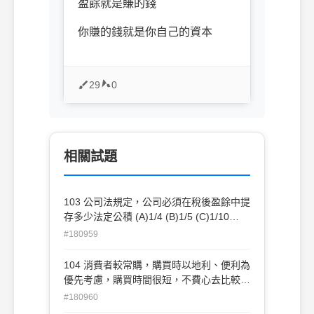
盈餘就是賺的錢
你賺的錢就是你自己的資本
29
0
相關試題
103 公司法規定，公司必須在稅後盈餘中提
存多少法定公積 (A)1/4 (B)1/5 (C)1/10
(D)1/20 此為資本中的附加資本
#180959
104 消費者較常購，購買時以地利、便利為
優先考慮，購買時間很短，不費心去比較品
質、售價、包裝、服務等的消費品為 (A)選
#180960
購品 (B)便利品 (C)特殊品 (D)半成品