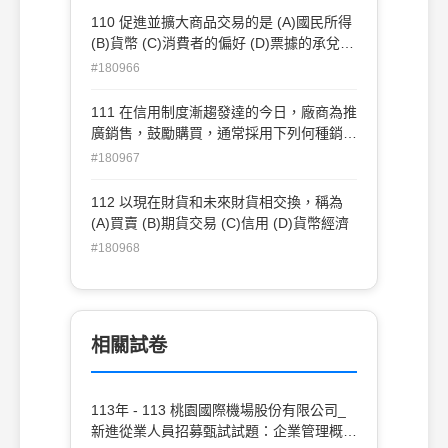
110 促進並擴大商品交易的是 (A)國民所得
(B)貨幣 (C)消費者的偏好 (D)票據的承兌與
貼現 。
#180966
111 在信用制度漸趨發達的今日，廠商為推
廣銷售，鼓勵購買，通常採用下列何種銷售
方式 (A)直接銷售 (B)間接銷售 (C)批發銷售
#180967
(D)分期付款銷售
112 以現在財貨和未來財貨相交換，稱為
(A)買賣 (B)期貨交易 (C)信用 (D)貨幣經濟
#180968
相關試卷
113年 - 113 桃園國際機場股份有限公司_
新進從業人員招募甄試試題：企業管理概要