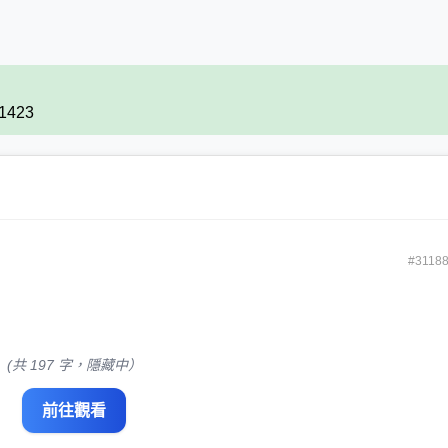
21423
#3118
(共 197 字，隱藏中）
前往觀看