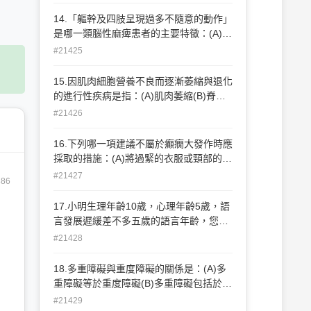
礙(A)對(B)不對。
14.「軀幹及四肢呈現過多不隨意的動作」
是哪一類腦性麻痺患者的主要特徵：(A)痙
攣型(B)手足徐動型(C)運動失調型(D)混合
#21425
型。
15.因肌肉細胞營養不良而逐漸萎縮與退化
的進行性疾病是指：(A)肌肉萎縮(B)脊柱
裂(C)腦性麻痺(D)脊隨灰白質炎。
#21426
16.下列哪一項建議不屬於癲癇大發作時應
採取的措施：(A)將過緊的衣服或頸部的鈕
釦鬆開(B)將堅硬物如湯匙、鉛筆等置入口
#21427
886
中(C)不要阻撓患者的活動(D)將頭轉向測
邊，使口沫得以流出。
17.小明生理年齡10歲，心理年齡5歲，語
言發展遲緩差不多五歲的語言年齡，您認
為他的鑑定類別因是：(A)智能障礙(B)語
#21428
言障礙(C)多重障礙(D)以上皆是。
18.多重障礙與重度障礙的關係是：(A)多
重障礙等於重度障礙(B)多重障礙包括於重
度障礙(C)重度障礙包括於多重障礙(D)兩
#21429