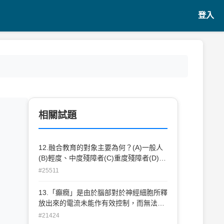
登入
相關試題
12.融合教育的對象主要為何？(A)一般人
(B)輕度、中度殘障者(C)重度殘障者(D)所
有殘障者。
#25511
13.「癲癇」是由於腦部對於神經細胞所釋
放出來的電流未能作有效控制，而無法有
效控制肌肉、感覺、意識、思考的肢體障
#21424