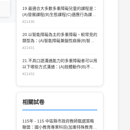
者沒有重疊處。
19.最適合大多數多重障礙兒童的課程是：
(A)發展課程(B)生態課程(C)適應行為課程
(D)以上皆是。
#21430
20.以智能障礙為主的多重障礙，較常見的
類型為：(A)智能障礙兼腦性麻痺(B)智能
障礙兼語言發展遲緩(C)智能障礙兼學習障
#21431
礙(D)以上皆是。
21.不具口語溝通能力的多重障礙者可以用
以下哪些方式溝通：(A)肢體動作(B)不適
當的異常行為，如哭泣、攻擊行為(C)圖卡
#21432
(D)以上皆是。
相關試卷
115年 - 115 中區縣市政府教師甄選策略
聯盟：國小教育專業科目(加重特殊教育比