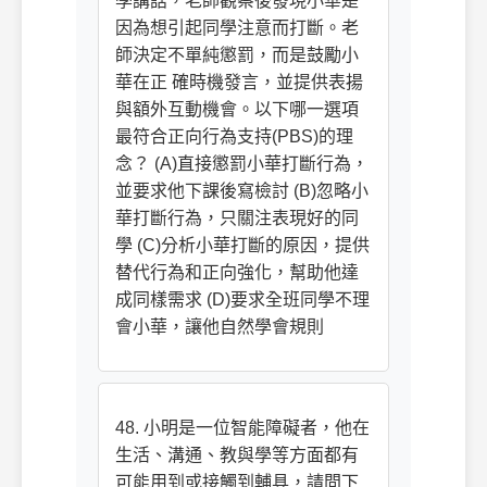
學講話，老師觀察後發現小華是
因為想引起同學注意而打斷。老
師決定不單純懲罰，而是鼓勵小
華在正 確時機發言，並提供表揚
與額外互動機會。以下哪一選項
最符合正向行為支持(PBS)的理
念？ (A)直接懲罰小華打斷行為，
並要求他下課後寫檢討 (B)忽略小
華打斷行為，只關注表現好的同
學 (C)分析小華打斷的原因，提供
替代行為和正向強化，幫助他達
成同樣需求 (D)要求全班同學不理
會小華，讓他自然學會規則
48. 小明是一位智能障礙者，他在
生活、溝通、教與學等方面都有
可能用到或接觸到輔具，請問下