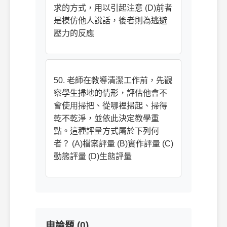
求的方式，用以引起注意 (D)前者
是模仿他人說話，後者則為逃避
壓力的反應
50. 老師在教導清潔工作前，先觀
察學生掃地的情形，評估他會不
會使用掃把、從哪裡掃起、掃得
乾不乾淨，並依此決定教學重
點。這種評量方式屬於下列何
者？ (A)檔案評量 (B)實作評量 (C)
動態評量 (D)生態評量
申論題 (0)