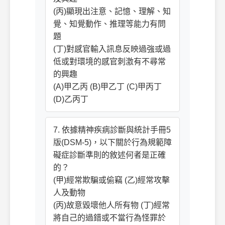
(丙)顯現出注意、記憶、理解、知
覺、知覺動作、推理等能力有問
題
(丁)對感官輸入訊息反映過強或過
低或對環境的感官刺激有不尋常
的興趣
(A)甲乙丙 (B)甲乙丁 (C)甲丙丁
(D)乙丙丁
7. 依據精神疾病診斷與統計手冊5
版(DSM-5)，以下關於行為規範障
礙症診斷準則的敘述何者是正確
的？
(甲)經常欺騙或偷竊 (乙)經常攻擊
人及動物
(丙)故意毀壞他人所有物 (丁)經常
將自己的過錯或不當行為怪罪於