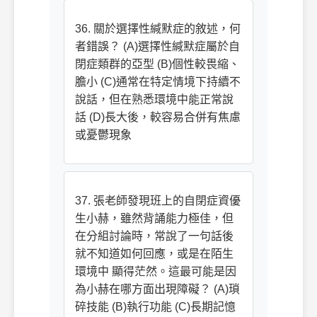
36. 關於選擇性緘默症的敘述，何
者錯誤？ (A)選擇性緘默症屬於自
閉症類群的亞型 (B)個性較畏縮、
膽小 (C)通常在特定情境下持續不
說話，但在熟悉環境中能正常說
話 (D)長大後，較容易合併有焦慮
或憂鬱現象
37. 張老師發現班上的自閉症資優
生小赫，雖然背誦能力極佳，但
在分組討論時，常說了一句話後
就不知道如何回應，或是在陌生
環境中 顯得茫然。這最可能是因
為小赫在哪方面出現障礙？ (A)瑣
碎技能 (B)執行功能 (C)長期記憶