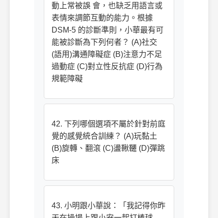
動上常被誤 會，也缺乏用語言或
表情來調節互動的能力。根據
DSM-5 的診斷準則，小華最有可
能被診斷為下列何者？ (A)社交
(語用)溝通障礙症 (B)注意力不足
過動症 (C)對立性反抗症 (D)行為
規範障礙
42. 下列哪個選項不屬於針對前庭
覺的感覺統合訓練？ (A)玩黏土
(B)旋轉、翻滾 (C)盪鞦韆 (D)彈跳
床
43. 小明跟小華說：「我記得你昨
天在操場上跟小安一起打棒球