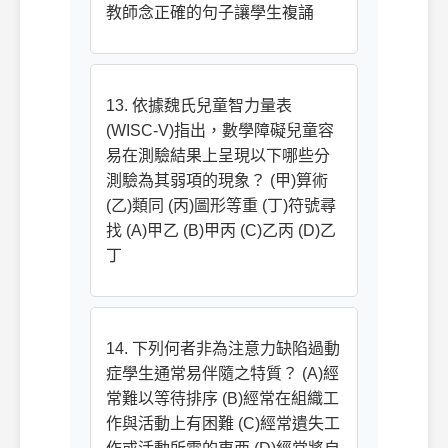
教師念正確的句子讓學生複誦
13. 依據魏氏兒童智力量表
(WISC-V)指出，數學障礙兒童容
易在測驗結果上呈現以下哪些分
測驗為其弱項的現象？ (甲)算術
(乙)類同 (丙)圖形等重 (丁)符號尋
找 (A)甲乙 (B)甲丙 (C)乙丙 (D)乙
丁
14. 下列何者非為注意力缺陷過動
症學生通常易伴隨之特質？ (A)經
常難以等待排序 (B)經常在組織工
作與活動上有困難 (C)經常遺失工