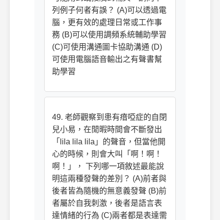
列例子何者有誤？ (A)可以透過電
腦，更有效的處理日常或工作事
務 (B)可以使用調頻系統輔助學習
(C)可使用溝通圖卡協助溝通 (D)
可使用電腦語音輸出之有聲書幫
助學習
49. 老師觀察到患有瘖啞症的自閉
兒小易，在閒暇時間會不斷發出
「lila lila lila」的聲音，但當他開
心的時候，則會大叫「啊！啊！
啊！」， 下列哪一項敘述最能說
明這兩種發聲的差別？ (A)前者與
後者皆為隨機的無意義發聲 (B)前
者屬於自我刺激，後者是語言表
達情緒的行為 (C)兩者都是表達需