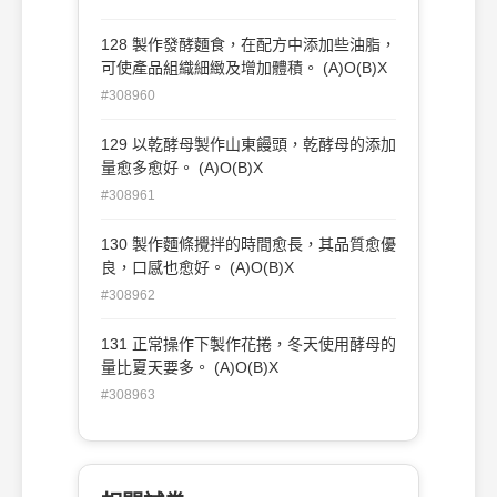
128 製作發酵麵食，在配方中添加些油脂，
可使產品組織細緻及增加體積。 (A)O(B)X
#308960
129 以乾酵母製作山東饅頭，乾酵母的添加
量愈多愈好。 (A)O(B)X
#308961
130 製作麵條攪拌的時間愈長，其品質愈優
良，口感也愈好。 (A)O(B)X
#308962
131 正常操作下製作花捲，冬天使用酵母的
量比夏天要多。 (A)O(B)X
#308963