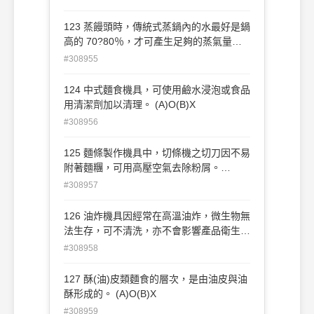
123 蒸饅頭時，傳統式蒸鍋內的水最好是鍋
高的 70?80％，才可產生足夠的蒸氣量。
(A)O(B)X
#308955
124 中式麵食機具，可使用鹼水浸泡或食品
用清潔劑加以清理。 (A)O(B)X
#308956
125 麵條製作機具中，切條機之切刀因不易
附著麵糰，可用高壓空氣去除粉屑。
(A)O(B)X
#308957
126 油炸機具因經常在高溫油炸，微生物無
法生存，可不清洗，亦不會影響產品衛生和
品質。 (A)O(B)X
#308958
127 酥(油)皮類麵食的層次，是由油皮與油
酥形成的。 (A)O(B)X
#308959