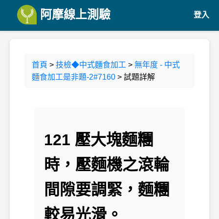
阿摩線上測驗
登入
首頁
>
技檢◆中式麵食加工
>
無年度 - 中式
麵食加工是非題-2#7160
> 試題詳解
121 壓大塊麵糰
時，壓麵機之滾輪
間隙要調緊，麵糰
較易光滑。