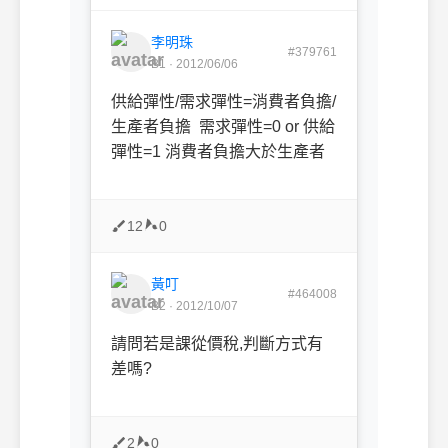
李明珠
#379761
B1 · 2012/06/06
供給彈性/需求彈性=消費者負擔/
生產者負擔 需求彈性=0 or 供給
彈性=1 消費者負擔大於生產者
12
0
黃叮
#464008
B2 · 2012/10/07
請問若是課從價稅,判斷方式有
差嗎?
2
0