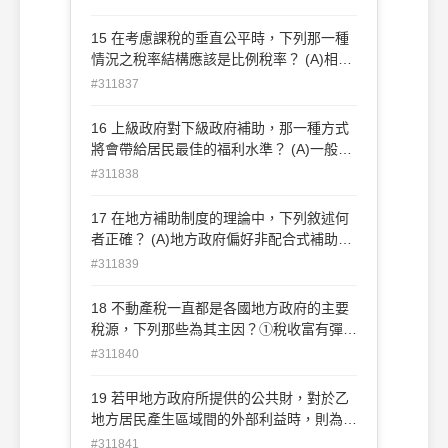
性等於一、供給彈性等於一 (C)需求彈性等
於零、供給彈性等於一 (D)需求彈性等於無
15 在考慮課稅的垂直公平時，下列那一種
限大、供給彈性等於零
情況之稅率結構應該是比例稅率？ (A)相等
絕對犧牲原則，所得的邊際效用固定 (B)相
#311837
等比例犧牲原則，所得的邊際效用固定 (C)
相等邊際犧牲原則，所得的邊際效用固定
16 上級政府對下級政府補助，那一種方式
(D)相等邊際犧牲原則，所得的邊際效用下
將會帶給居民最佳的福利水準？ (A)一般補
降
助 (B)特定補助(C)限額配合補助 (D)無限額
#311838
配合補助
17 在地方補助制度的理論中，下列敘述何
者正確？ (A)地方政府偏好非配合式補助
(B)上級政府偏好非配合式補助 (C)上級政
#311839
府若採現金補助，常導致地方公共支出之增
加幅度大於採不附條件式補助的效果 (D)非
18 不動產稅一直都是各國地方政府的主要
配合式補助會影響地方公共財的相對價格
稅源，下列那些為其主因？①稅收富有彈性
②符合利益原則 ③符合量能原則 ④保持稅
#311840
收之安定性 ⑤確保稅源之地區性 (A)①③⑤
(B)①④⑤(C)②③⑤(D)②④⑤
19 若甲地方政府所提供的公共財，對於乙
地方居民產生區域間的外部利益時，則為增
進效率，中央政府得： (A)依乙地方民眾享
#311841