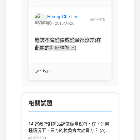
Huang-Che Lin
#603975
B3 · 2013/04/26
應該不管從價或從量都沒差(在
此題的判斷標準上)
1
0
相關試題
14 當政府對商品課徵從量稅時，在下列何
種情況下，買方的稅負會大於賣方？ (A)需
求彈性等於一、供給彈性等於零 (B)需求彈
#1229690