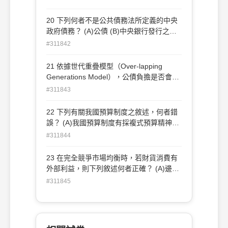
有該公共財的邊際利益之大小，提供補助金
給甲地方 (B)依乙地方民眾享有該公共財的
20 下列何者不是公共債務法所定義的中央
邊際利益之大小，提供補助金給乙地方 (C)
政府債務？ (A)公債 (B)中央銀行發行之國
依甲地方民眾享有該公共財的邊際利益之大
庫券 (C)國外借款 (D)國外保證債務
#311842
小，提供補助金給甲地方 (D)依甲地方民眾
享有該公共財的邊際利益之大小，提供補助
21 依據世代重疊模型（Over-lapping
金給乙地方
Generations Model），公債負擔是否會移
轉給下一代？ (A)不論內債與外債都不會
#311843
(B)不論內債與外債都會(C)內債不一定，外
債不會(D)內債不會，外債不一定
22 下列有關我國預算制度之敘述，何者錯
誤？ (A)我國預算制度有採複式預算精神
(B)我國預算制度為行政部門編製，立法部
#311844
門審議 (C)基金分為普通基金與特種基金兩
種(D)資本門收支如有剩餘，得移充經常支
23 在完全競爭市場均衡時，若財貨消費有
出之財源
外部利益，則下列敘述何者正確？ (A)邊際
社會成本大於邊際私人成本 (B)邊際私人利
#311845
益大於邊際私人成本 (C)邊際社會利益大於
邊際私人利益(D)消費數量是最有效率的數
量