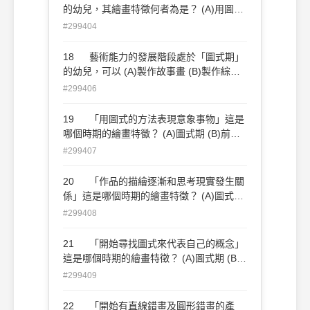
時是憑記憶描繪，不是畫自己看到的。
的幼兒，其繪畫特徵何者為是？ (A)用圖式
的方法表現意象事物 (B)其人物畫由蝌蚪人
#299404
慢慢出現有眼、嘴、身體、手、腳的人 (C)
開始有直線錯畫及圓形錯畫的產生 (D)無意
18 藝術能力的發展階段處於「圖式期」
義的線描。
的幼兒，可以 (A)製作故事畫 (B)製作綜合
工 (C)製作立體工 (D)以上皆是。
#299406
19 「用圖式的方法表現意象事物」這是
哪個時期的繪畫特徵？ (A)圖式期 (B)前圖
式期 (C)象徵期 (D)塗鴉期。
#299407
20 「作品的描繪逐漸和思考現實發生關
係」這是哪個時期的繪畫特徵？ (A)圖式期
(B)前圖式期 (C)象徵期 (D)塗鴉期。
#299408
21 「開始尋找圖式來代表自己的概念」
這是哪個時期的繪畫特徵？ (A)圖式期 (B)
前圖式期 (C)象徵期 (D)塗鴉期。
#299409
22 「開始有直線錯畫及圓形錯畫的產