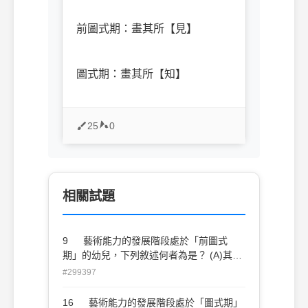
前圖式期：畫其所【見】
圖式期：畫其所【知】
25
0
相關試題
9 藝術能力的發展階段處於「前圖式
期」的幼兒，下列敘述何者為是？ (A)其人
物畫由蝌蚪人慢慢出現有眼、嘴、身體、
#299397
手、腳的人 (B)開始有直線錯畫及圓形錯畫
的產生 (C)用圖式法表現意象事物 (D)寫生
16 藝術能力的發展階段處於「圖式期」