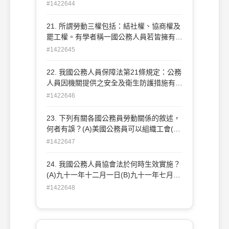
是：(A)公務人員協會(B)公務人員工會(C)
#1422644
面界定之
公務人員聯合會(D)公務人員產業同業公會
21. 所謂勞動三權包括：結社權、協商權及
罷工權。有學者稱一國公務人員若皆擁有此
三種勞動權，即稱為「三腳完全站立的勞動
#1422645
權」。以下何國公務人員擁有「三腳完全站
立的勞動權」？(A)我國(B)德國(C)法國(D)
22. 我國公務人員保障法第21條規定：公務
日本
人員因機關提供之安全及衛生防護措施有瑕
疵，致其生命、身體或健康受損時，得依何
#1422646
法請求賠償？(A)憲法(B)刑法(C)民法(D)國
家賠償法
23. 下列有關各國公務員勞動關係的敘述，
何者有誤？(A)美國公務員可以組織工會(B)
日本公務員有團體交涉權(C)德國公務員有
#1422647
合法罷工權(D)我國教師現已享有結社權
24. 我國公務人員協會法於何時生效實施？
(A)九十一年十二月一日(B)九十一年七月一
日(C)九十二年一月一日(D)九十二年七月一
#1422648
日