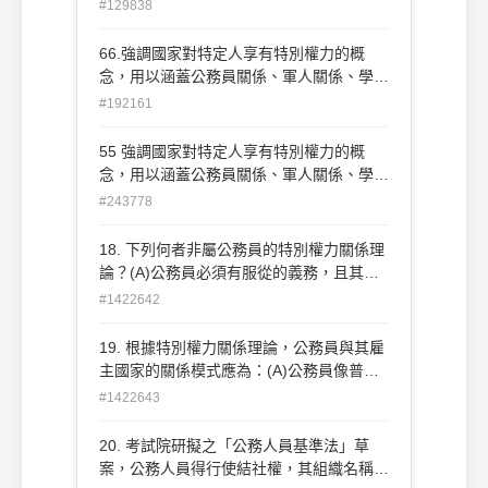
與學校關 係、人犯與監獄關係，以及其他
#129838
營造物（公立圖書館、體育場等設施）利用
關係，稱之為何？(A)運用權力關係(B)特別
66.強調國家對特定人享有特別權力的概
權力關係(C)概念權力關係(D)一般權力關係
念，用以涵蓋公務員關係、軍人關係、學生
與學校關係，以及人犯與監獄關係等，稱之
#192161
為： (A)運用權力關係 (B)特別權力關係 (C)
概念權力關係 (D)一般權力關係
55 強調國家對特定人享有特別權力的概
念，用以涵蓋公務員關係、軍人關係、學生
與學校關係、人犯與監獄關係，以及其他營
#243778
造物(公立圖書館、體育場等設施)利用關
係，稱之為何？(A)運用權力關係(B)特別權
18. 下列何者非屬公務員的特別權力關係理
力關係(C)概念權力關係(D)一般權力關係
論？(A)公務員必須有服從的義務，且其工
作之範疇並不確定(B)公務員擁有與民眾同
#1422642
等的憲政權利(C)國家機關管理者對於不遵
守規範之公務員可予以懲罰(D)公務員對於
19. 根據特別權力關係理論，公務員與其雇
國家機關所頒布的各項法令與內規有服從的
主國家的關係模式應為：(A)公務員像普通
義務
公民一樣，行使憲法所賦予的基本人權，如
#1422643
結社自由與表意自由(B)公務員一旦受懲
罰，除行政救濟外，也可以尋求司法救濟
20. 考試院研擬之「公務人員基準法」草
(C)公務員有服從的義務，且其工作的範疇
案，公務人員得行使結社權，其組織名稱
是確定的(D)公務員的權利範圍由國家單方