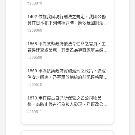
加以處斷？ 162 (A)傷害罪(刑法第 277條第
#268879
1項) (B)詐欺罪(刑法第339條) (C)竊盜罪
(刑法第 320條) (D)侵占罪(刑法第336條第
1402.依據我國現行刑法之規定，我國公務
1項)
員在日本犯下列何種罪時，應依我國刑法來
加以處斷？ (A)傷害罪(刑法第 277條第1項)
#269069
(B)詐欺罪(刑法第339條) (C)竊盜罪(刑法第
320條) (D)侵占罪(刑法第336條第1項)
1868.甲為某縣政府依法令任命之官員，主
管違建查處業務，其妻乙為專職家庭主婦。
某日，乙在甲不知情之情況下，收取違建戶
#269509
丙所送之禮金，允諾為其違建案關說。試
問：乙、丙之行為，應如何論處？ (A)乙成
1869.甲為抗議政府實施減刑之政策，造成
立收受賄賂罪，丙成立行賄罪 (B)乙成立準
治安之顧慮，乃率眾於總統府前凱達格蘭大
收受賄賂罪，丙不成立犯罪 (C)乙成立準收
道上靜坐抗議，意圖為強暴脅迫，已受該管
#269510
受賄賂罪，丙成立行賄罪 (D)乙、丙均不成
分局長解散命令三次以上，仍不解散。甲之
立犯罪
行為已經成立刑法上之犯罪，此種犯罪型
1870.甲在侵占自己所保管之乙公司物品
態，在學說上稱為： (A)純正作為犯 (B)純
後，為防止侵占行為被人發現，乃竄改公司
正不作為犯 (C)不純正作為犯 (D)不純正不
之帳冊紀錄。試問：依據現行刑法規定及實
#269511
作為犯
務見解，甲之行為應如何處斷？ (A)成立侵
占罪與偽造私文書罪，依數罪併罰處斷 (B)
偽造私文書行為屬於不罰後行為，被侵占罪