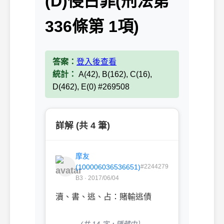
(D)侵占罪(刑法第
336條第 1項)
答案：
登入後查看
統計：
A(42), B(162), C(16),
D(462), E(0) #269508
詳解 (共 4 筆)
摩友
(100006036536651)
#2244279
B3 · 2017/06/04
瀆、書、逃、占：賭輸逃債
(共 14 字，隱藏中）