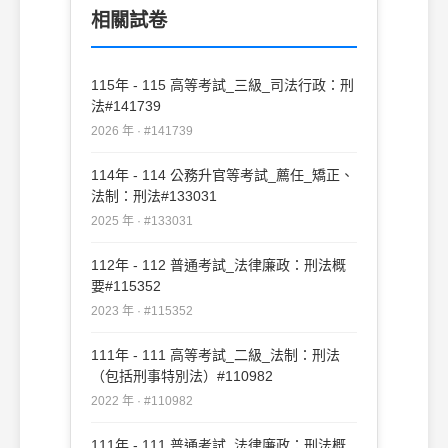
所吸收，僅論以侵占罪 (C)侵占行為屬於不
相關試卷
罰前行為，被偽造私文書行為所吸收，僅論
以偽造私文 書罪 (D)成立侵占罪與偽造私文
書罪之連續犯，依數罪併罰處斷
115年 - 115 高等考試_三級_司法行政：刑
法#141739
2026 年 · #141739
114年 - 114 公務升官等考試_薦任_矯正、
法制：刑法#133031
2025 年 · #133031
112年 - 112 普通考試_法律廉政：刑法概
要#115352
2023 年 · #115352
111年 - 111 高等考試_二級_法制：刑法
（包括刑事特別法）#110982
2022 年 · #110982
111年 - 111 普通考試_法律廉政：刑法概