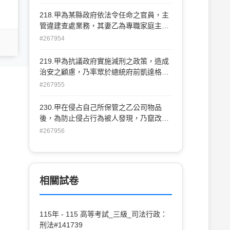
第1項) (B)詐欺罪(刑法第339條) (C)竊盜
罪(刑法第 320條) (D)侵占罪(刑法第336
218.甲為某縣政府依法令任命之官員，主
條第 1項)
管違建查處業務，其妻乙為專職家庭主
婦。某日，乙在甲不知情之情況下，收取
#267954
違建戶丙所送之禮金，允諾為其違建案關
說。試問：乙、丙之行為，應如何論處？
219.甲為抗議政府實施減刑之政策，造成
(A)乙成立收受賄賂罪，丙成立行賄罪 (B)
治安之顧慮，乃率眾於總統府前凱達格蘭
乙成立準收受賄賂罪，丙不成立犯罪 (C)
大道上靜坐抗議，意圖為強暴脅迫，已受
#267955
乙成立準收受賄賂罪，丙成立行賄罪 (D)
該管分局長解散命令三次以上，仍不解
乙、丙均不成立犯罪
散。甲之行為已經成立刑法上之犯罪，此
230.甲在侵占自己所保管之乙公司物品
種犯罪型態，在學說上稱為： (A)純正作
後，為防止侵占行為被人發現，乃竄改公
為犯 (B)純正不作為犯 (C)不純正作為犯
司之帳冊紀錄。試問：依據現行刑法規定
#267956
(D)不純正不作為犯
及實務見解，甲之行為應如何處斷？ (A)
成立侵占罪與偽造私文書罪，依數罪併罰
處斷 (B)偽造私文書行為屬於不罰後行
為，被侵占罪所吸收，僅論以侵占罪 (C)
相關試卷
侵占行為屬於不罰前行為，被偽造私文書
行為所吸收，僅論以偽造私文書罪 (D)成
立侵占罪與偽造私文書罪之連續犯，依數
115年 - 115 高等考試_三級_司法行政：
罪併罰處斷
刑法#141739