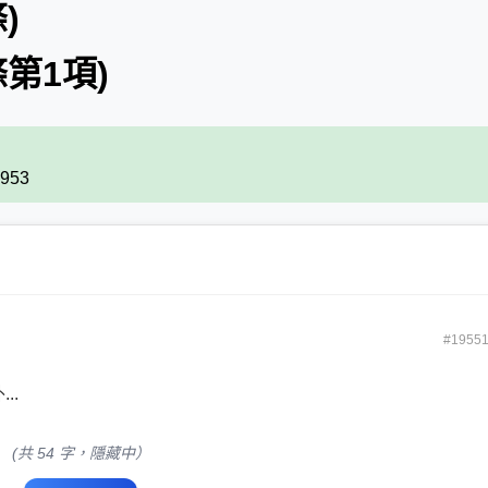
)
條第1項)
7953
#1955
..
(共 54 字，隱藏中）