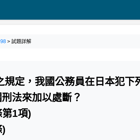
98
> 試題詳解
法之規定，我國公務員在日本犯下
 國刑法來加以處斷？
條第1項)
)