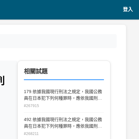
登入
相關試題
列
179.依據我國現行刑法之規定，我國公務
員在日本犯下列何種罪時，應依我國刑法
來加以處斷？ (A)傷害罪(刑法第 277條第
#267915
1項) (B)詐欺罪(刑法第 339條) (C)竊盜罪
(刑法第 320條) (D)侵占罪(刑法第 336條
492.依據我國現行刑法之規定，我國公務
第1項) 29
員在日本犯下列何種罪時，應依我國刑法
來加以處斷？ (A)傷害罪(刑法第 277條第
#268211