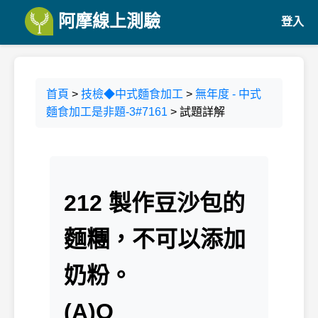
阿摩線上測驗
登入
首頁
>
技檢◆中式麵食加工
>
無年度 - 中式
麵食加工是非題-3#7161
> 試題詳解
212 製作豆沙包的
麵糰，不可以添加
奶粉。
(A)O