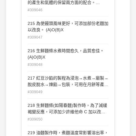
的產生和氣體的保留兩方面的配合。
(A)O(B)X
#309046
215 為使饅頭風味更好，可添加部份老麵加
以改良。 (A)O(B)X
#309047
216 生鮮麵條水煮時間愈久，品質愈佳。
(A)O(B)X
#309048
217 紅豆沙餡的製程為浸泡→水煮→磨製→
脫皮脫水→煉餡→包裝，可用在月餅等產
品。 (A)O(B)X
#309049
218 生鮮麵條(如陽春麵)製作時，為了減緩
褐變反應，可添加少許維他命 C 加以改
善。 (A)O(B)X
#309050
219 油麵製作時，煮麵溫度常影響溶出率，