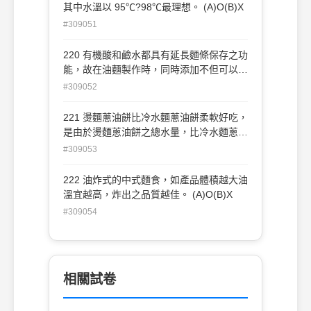
其中水溫以 95℃?98℃最理想。 (A)O(B)X
#309051
220 有機酸和鹼水都具有延長麵條保存之功
能，故在油麵製作時，同時添加不但可以延
長保存時間，並具鹼水之香味。 (A)O(B)X
#309052
221 燙麵蔥油餅比冷水麵蔥油餅柔軟好吃，
是由於燙麵蔥油餅之總水量，比冷水麵蔥油
餅總水量多之故。 (A)O(B)X
#309053
222 油炸式的中式麵食，如產品體積越大油
溫宜越高，炸出之品質越佳。 (A)O(B)X
#309054
相關試卷