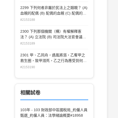
2299 下列何者非屬於民法上之姻親？ (A)
血親的配偶 (B) 配偶的血親 (C) 配偶的血
親的配偶 (D) 血親的配偶的血親
#2153188
2300 下列那個機關（構）有權解釋憲
法？ (A) 立法院 (B) 司法院大法官會議
(C) 行政院 (D) 國民大會
#2153189
2301 甲、乙同舟，遇風將溺，乙奪甲之
救生圈，致甲溺死，乙之行為應受到何種
制裁？ (A) 罰金 (B) 罰鍰 (C) 六個月以下
#2153190
有期徒刑 (D) 不罰
相關試卷
103年 - 103 財政部中區國稅局_約僱人員
甄選_約僱人員：法學緒論概要#18958