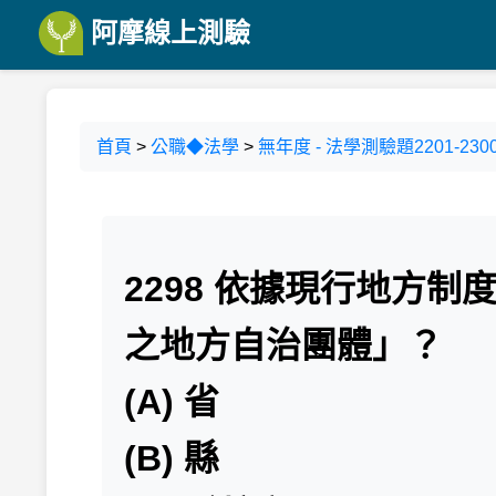
阿摩線上測驗
首頁
>
公職◆法學
>
無年度 - 法學測驗題2201-2300
2298 依據現行地方
之地方自治團體」？
(A) 省
(B) 縣