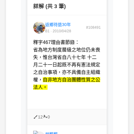
詳解 (共 3 筆)
返鄉待退30年
#108491
B1 · 2010/04/28
釋字467理由書節錄：
省為地方制度層級之地位仍未喪
失，惟台灣省自八十七年 十二
月二十一日起既不再有憲法規定
之自治事項，亦不具備自主組織
權，
自非地方自治團體性質之公
法人。
12
0