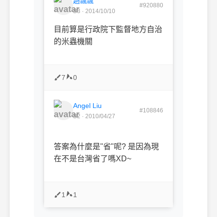
趙飄飄
#920880
B3 · 2014/10/10
目前算是行政院下監督地方自治
的米蟲機關
7
0
Angel Liu
#108846
B2 · 2010/04/27
答案為什麼是"省"呢? 是因為現
在不是台灣省了嗎XD~
1
1