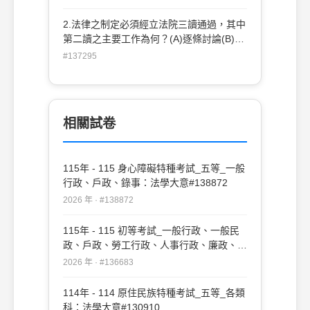
2.法律之制定必須經立法院三讀通過，其中
第二讀之主要工作為何？(A)逐條討論(B)宣
付朗讀議案(C)大體討論(D)議案提案
#137295
相關試卷
115年 - 115 身心障礙特種考試_五等_一般
行政、戶政、錄事：法學大意#138872
2026 年 · #138872
115年 - 115 初等考試_一般行政、一般民
政、戶政、勞工行政、人事行政、廉政、經
建行政：法學大意#136683
2026 年 · #136683
114年 - 114 原住民族特種考試_五等_各類
科：法學大意#130910