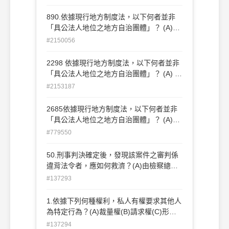
890.依據現行地方制度法，以下何者並非
「具公法人地位之地方自治團體」？ (A)省
(B)縣 (C)縣轄市 (D)鄉、鎮
#2150056
2298 依據現行地方制度法，以下何者並非
「具公法人地位之地方自治團體」？ (A) 省
(B) 縣 (C) 縣轄市 (D) 鄉、鎮
#2153187
2685依據現行地方制度法，以下何者並非
「具公法人地位之地方自治團體」？ (A)省
(B)縣 (C)縣轄市 (D)鄉、鎮
#779550
50.刑事判決確定後，發現該案件之審判係
違背法令者，應如何救濟？(A)由檢察總長
向最高法院提起再審(B)由被告向最高法院
#137293
提起再審(C)由被告向最高法院提起非常上
訴(D)由檢察總長向最高法院提起非常上訴
1.依據下列何種權利，私人有權要求其他人
為特定行為？(A)裁量權(B)請求權(C)形成
權(D)抗辯權
#137294