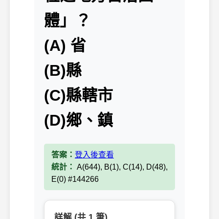
體」？
(A) 省
(B)縣
(C)縣轄市
(D)鄉、鎮
答案：
登入後查看
統計：
A(644), B(1), C(14), D(48),
E(0) #144266
詳解 (共 1 筆)