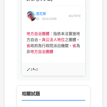
恩尼斯
#227970
B1 · 2011/12/06
地方自治團體
：指依本法實施地
方自治，
具公法人地位
之團體。
省
政府為行政院派出機關，
省
為
非
地方自治團體
3
0
相關試題