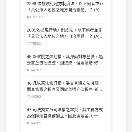
2298 依據現行地方制度法，以下何者並非
「具公法人地位之地方自治團體」？ (A) 省
(B) 縣 (C) 縣轄市 (D) 鄉、鎮
#2153187
2685依據現行地方制度法，以下何者並非
「具公法人地位之地方自治團體」？ (A)省
(B)縣 (C)縣轄市 (D)鄉、鎮
#779550
45.監察院之彈劾權，其彈劾對象甚廣，過
去甚至包括總統、副總統。但憲法增 修條
文，已將對總統之彈劾權改由何機關行使？
#144267
(A)司法院 (B)考試院 (C)立 法院 (D)行政院
46.凡以憲法修訂權，委交普通立法機關；
而其修憲之程序又同於普通立法程序 者，
謂之： (A)剛性憲法 (B)柔性憲法 (C)成文憲
#144268
法 (D)不成文憲法
47.司法獨立乃司法權之本質，其主要方式
為保障法官職務獨立。因此憲法第八 十條
規定： (A)法官須超出黨派以外 (B)依據法
#144269
律、獨立審判 (C)不受任何干 涉 (D)以上皆