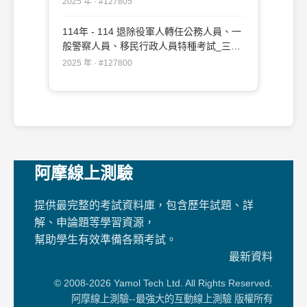
2025 年 · #127805
知識（包括中華民國憲法、法學緒論）
#127805
114年 - 114 退除役軍人轉任公務人員、一
般警察人員、移民行政人員特種考試_三等
_各類科、各類別、移民行政：法學知識
2025 年 · #127800
（包括中華民國憲法、法學緒論）#127800
阿摩線上測驗
提供最完整的考試資料庫，包含歷年試題、詳
解、申論題等學習資源，
幫助學生有效準備各類考試。
最新資料
© 2008-2026 Yamol Tech Ltd. All Rights Reserved.
阿摩線上測驗--最強大的互動線上測驗 版權所有