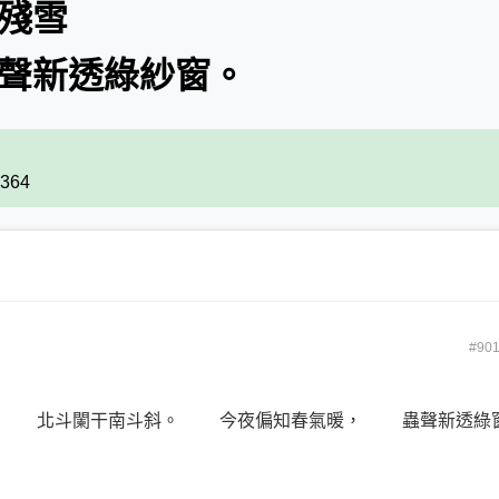
如殘雪
蟲聲新透綠紗窗。
7364
#90
北斗闌干南斗斜。
今夜偏知春氣暖，
蟲聲新透綠