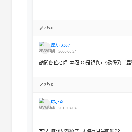
2
0
摩友(3387)
B1 · 2009/06/24
請問各位老師..本題(C)是視覺.(D)聽得
2
0
歐小岑
B4 · 2010/04/04
可是..應該是靜極了..才聽得見蟲鳴吧??