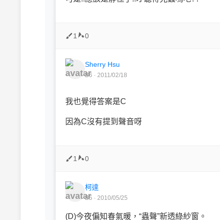
1
0
Sherry Hsu
B6 · 2011/02/18
我也覺得答案是C
因為C沒有提到聲音呀
1
0
柯達
B5 · 2010/05/25
(D)今夜偏知春氣暖，“蟲聲”新透綠紗窗。