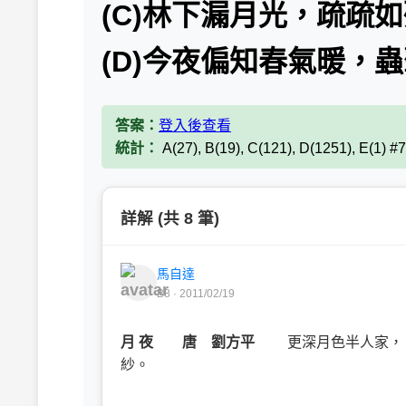
(C)林下漏月光，疏疏
(D)今夜偏知春氣暖，
答案：
登入後查看
統計：
A(27), B(19), C(121), D(1251), E(1) #
詳解 (共 8 筆)
馬自達
B8 · 2011/02/19
月 夜 唐 劉方平
更深月色半人家，
紗。