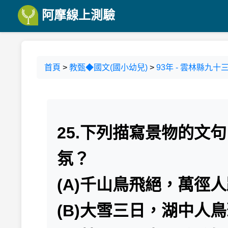
阿摩線上測驗
首頁
>
教甄◆國文(國小幼兒)
>
93年 - 雲林縣九
25.下列描寫景物的文
氛？
(A)千山鳥飛絕，萬徑
(B)大雪三日，湖中人