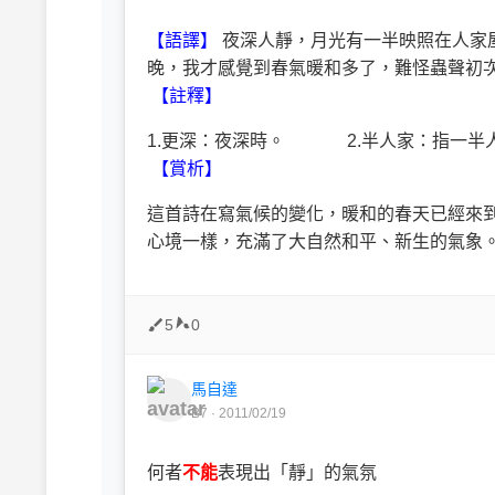
【語譯】
夜深人靜，月光有一半映照在人家
晚，我才感覺到春氣暖和多了，難怪蟲聲初
【註釋】
1.
更深：夜深時。
2.
半人家：指一半
【賞析】
這首詩在寫氣候的變化，暖和的春天已經來
心境一樣，充滿了大自然和平、新生的氣象
5
0
馬自達
B7 · 2011/02/19
何者
不能
表現出「靜」的氣氛