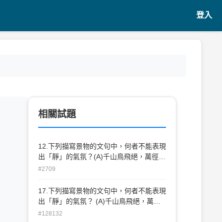
登入
相關試題
12.下列描寫景物的文句中，何者不能表現
出「靜」的氣氛？(A)千山鳥飛絕，萬徑人
蹤滅(B)大雪三日，湖中人鳥聲俱絕(C)今
#2709
夜偏知春氣暖，蟲聲新透綠紗窗(D)林下漏
月光，疏疏如殘雪。
17.下列描寫景物的文句中，何者不能表現
出「靜」的氣氛？ (A)千山鳥飛絕，萬徑
人蹤滅 (B)大雪三日，湖中人鳥聲俱絕 (C)
#128132