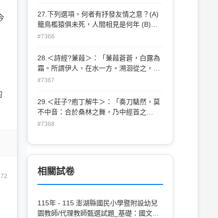
搖，憂心忡忡而睡不著 (C)想學陳摶大睡
一覺，又怕風雨來襲 (D)風雨秋思，令人
27.下列選項，何者有抒發友情之意？(A)
今
輾轉反側，難以成眠。
籠鳥檻猿俱未死，人間相見是何年 (B)夜
深忽夢少年事，夢啼妝淚紅闌干 (C)回首
#7366
天涯，一抹斜陽，數點寒鴉 (D)棋局將
殘，吾人將老，欲不哭泣之得乎？
28.＜詩經?蒹葭＞：「蒹葭蒼蒼，白露為
霜。所謂伊人，在水一方。溯洄從之，道
阻且長；溯游從之，宛在水中央。」詩中
#7367
「伊人」，不可能是：(A)心中企求的賢才
的
(B)征戰未歸的良人 (C)心中思慕的情人
29.＜莊子?庖丁解牛＞：「奏刀騞然，莫
(D)離?索居的隱士。
不中音：合於桑林之舞，乃中經首之
會。」意謂：(A)庖丁的刀法熟練，動作有
#7368
節奏感 (B)庖丁從音樂的曲調領悟到用刀
的要領 (C)庖丁解牛時動作迅速 (D)庖丁一
面解牛一面唱歌。
相關試卷
172
115年 - 115 澎湖縣國民小學暨附設幼兒
園教師/代理教師甄選試題_基礎：國文