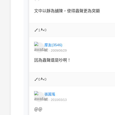
文中以靜為舖陳，使得蟲聲更為突顯
1
0
摩友(3546)
B2 · 2009/06/29
因為蟲聲還是吵啊！
0
0
張茜瑤
B3 · 2010/03/13
＠＠