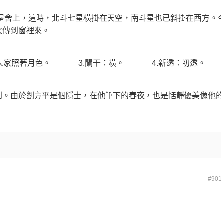
屋舍上，這時，北斗七星橫掛在天空，南斗星也已斜掛在西方。
次傳到窗裡來。
人家照著月色。
3.
闌干：橫。
4.
新透：初透。
到。由於劉方平是個隱士，在他筆下的春夜，也是恬靜優美像他
。
#90