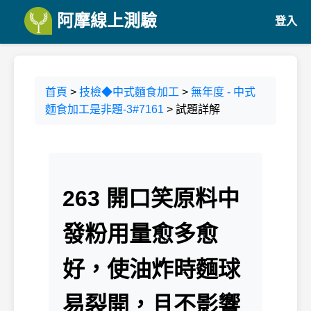
阿摩線上測驗
登入
首頁
>
技檢◆中式麵食加工
>
無年度 - 中式
麵食加工是非題-3#7161
> 試題詳解
263 開口笑原料中
發粉用量愈多愈
好，使油炸時麵球
易裂開，且不影響