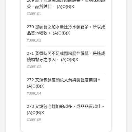
269 製作沙琪瑪油炸時間越長，產品味道越
香，品質越佳。 (A)O(B)X
#309101
270 燙麵食之加水量比冷水麵食多，所以成
品質地較軟。 (A)O(B)X
#309102
271 蒸煮時間不足或麵粉筋性偏低，是造成
饅頭黏牙之原因。 (A)O(B)X
#309103
272 叉燒包麵皮顏色太黃與酸鹼度無關。
(A)O(B)X
#309104
273 叉燒包老麵加的越多，成品品質越佳。
(A)O(B)X
#309105