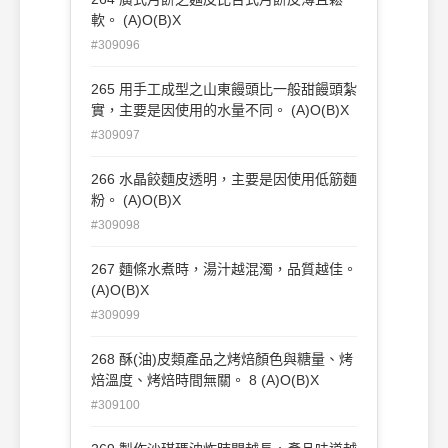
軟。 (A)O(B)X
#309096
265 用手工成型之山東饅頭比一般甜饅頭紮
實，主要是因使用的水量不同。 (A)O(B)X
#309097
266 水晶餃麵皮透明，主要是因使用低筋麵
粉。 (A)O(B)X
#309098
267 麵條水煮時，湯汁越混濁，品質越佳。
(A)O(B)X
#309099
268 酥(油)皮類產品之烤焙顏色與糖量、烤
焙溫度、烤焙時間無關。 8 (A)O(B)X
#309100