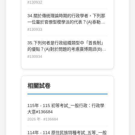
(A)行政監控單位數量嚴重不足(B)政策目標
#130932
流於模糊不夠明確(C)受制於政治權力的制
衡衝突(D)機關結構功能的分化與重疊
34.關於傳統理論時期的行政學者，下列那
一位屬於官僚型模學派的代表？(A)泰勒
（F. W. Taylor）(B)古立克（L. H. Gulick）
#130933
(C)韋柏（M. Weber）(D)梅堯（E. Mayo）
35.下列何者是行政組織類型中「首長制」
的優點？(A)對於問題的考慮廣博周詳(B)指
揮靈敏，行動迅速(C)無人牽制監督(D)符合
#130934
民主原則
相關試卷
115年 - 115 初等考試_一般行政：行政學
大意#136684
2026 年 · #136684
114年 - 114 原住民族特種考試_五等_一般