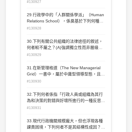
（F. W.Taylor）(B)費堯（H. Fayol）(C)傅
#130927
麗德（M. P. Follett）(D)韋伯（M.
Weber）
29.行政學中的「人群關係學派」（Human
Relations School），係奠基於下列何種研
究？(A)動作時間研究（Time and Motion
#130928
Study）(B)霍桑實驗（Hawthorne
Experiments）(C)心理實驗
30.下列有關公共組織的法律途徑的敘述，
（Psychological Experiments）(D)社會關
何者較不屬之？(A)強調獨立性而非層級性
係研究（Social Relationship Study）
(B)講究程序的公平與規則而非效率(C)重視
#130929
團體的表達而非個人的權利(D)組織設計形
式大多採取委員會而非首長制
31.在新管理格道（The New Managerial
Grid）一書中，屬於中庸型領導型態，且對
員工與對工作有著相同的關心程度，稱為何
#130930
種管理？(A)鄉村俱樂部式管理(B)組織人式
管理(C)團隊式管理(D)無為式管理
32.下列何者係指「行政人員或組織為其行
為和決策的對錯與好壞所進行的一種反思和
原則取向的規範判斷」？ (A)行政倫理 (B)
#130931
行政物化 (C)行政行為 (D)行政溝通
33.現代行政機關規模龐大，但也浮現各種
課責困境，下列何者不是其結構性成因？