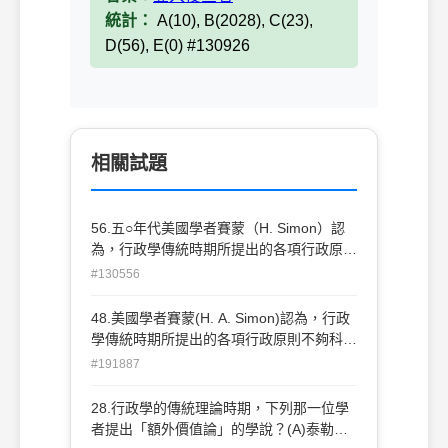
統計：
A(10), B(2028), C(23),
D(56), E(0) #130926
相關試題
56.五○年代美國學者賽蒙（H. Simon）認
為，行政學傳統時期所提出的各項行政原則
不夠科學，那些原則不過是一些： (A)行政
#130556
事實 (B)行政諺語 (C)行政現象 (D)行政推
論
48.美國學者賽蒙(H. A. Simon)認為，行政
學傳統時期所提出的各項行政原則不夠科
學，那些原則不過是一些： (A)行政事實
#191887
(B)行政現象 (C)行政諺語 (D)行政推論
28.行政學的傳統理論時期，下列那一位學
者提出「額外價值論」的學說？(A)泰勒