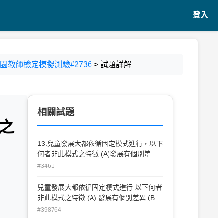
登入
稚園教師檢定模擬測驗#2736
> 試題詳解
相關試題
之
13.兒童發展大都依循固定模式進行，以下
何者非此模式之特徵 (A)發展有個別差異
(B)發展是連續的(C)發展從特殊反應到一
#3461
般反應 (D)發展的速率不同
兒童發展大都依循固定模式進行 以下何者
非此模式之特徵 (A) 發展有個別差異 (B)
發展是連續的 (C) 發展從特殊反應到一般
#398764