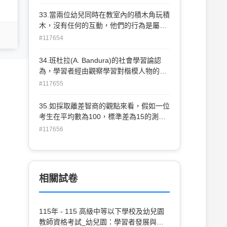
依附也可能是最不安全的？(A)抗拒型依
附、(B)逃避型依附(C)矛盾型依附(D)錯亂
33.當兩位幼兒同時在教室內的積木角玩積
型依附
木，沒有任何的互動，他們的行為是屬於
下列何種遊戲型態？(A)平行遊戲(B)單獨
#117654
遊戲(C)群體遊戲(D)體能遊戲
34.班杜拉(A. Bandura)的社會學習論認
為，學習者經由觀察學習對楷模人物的行
為進行模仿，將因學習者當時的心理需求
#117655
與學習所得(是技能抑或改念)的不同而有
不同方式。請問，兒童先是觀察到水電工
35.如採取離差智商的觀點來看，假如一位
踩在高凳上修電燈，後來又看到媽媽踩在
考生在平均數為100，標準差為15的測驗
高凳上擦窗戶，於是學到踩在高凳上取下
中得分為115，請問PR值約為
#117656
放置於書架頂層的故事書，此係屬於(A)直
(A)66(B)75(C)84(D)93
接模仿(B)綜合模仿(C)象徵模仿(D)抽象模
仿
相關試卷
115年 - 115 高級中等以下學校及幼兒園
教師資格考試_幼兒園：學習者發展與適