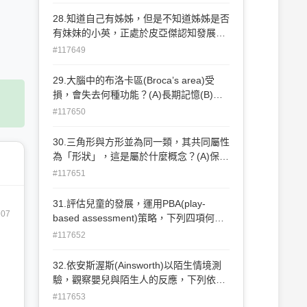
反應 (D) 發展的速率不同
28.知道自己有姊姊，但是不知道姊姊是否
有妹妹的小英，正處於皮亞傑認知發展的
那個階段？(A)感覺動作期(B)前操作期(C)
#117649
具體操作期(D)形式操作期
29.大腦中的布洛卡區(Broca’s area)受
損，會失去何種功能？(A)長期記憶(B)語
言(C)平衡(D)視覺
#117650
30.三角形與方形並為同一類，其共同屬性
為「形狀」，這是屬於什麼概念？(A)保留
概念 (B)面積概念(C)空間概念(D)分類概
#117651
念
31.評估兒童的發展，運用PBA(play-
907
based assessment)策略，下列四項何者
為不正確？ (A)以觀察遊戲為基礎的評估
#117652
(B)結合觀察與參與遊戲活動(C)提供成人
對兒童的瞭解 與認識(D)評估範圍為生
32.依安斯渥斯(Ainsworth)以陌生情境測
理、語言、認知、情緒四方面。
驗，觀察嬰兒與陌生人的反應，下列依附
行為類型，何者嬰兒的壓力最大，他們的
#117653