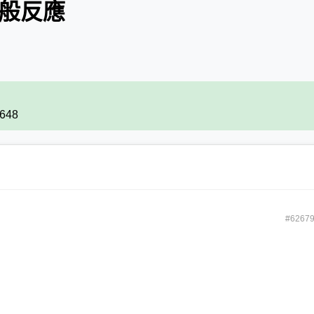
一般反應
7648
#6267