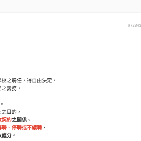
#7284
學校之聘任，得自由決定，
定之義務，
。
上之目的，
政契約
之關係
。
解聘
、
停聘或不續聘
，
政處分
。