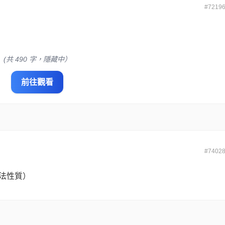
#7219
(共 490 字，隱藏中）
前往觀看
#7402
法性質）