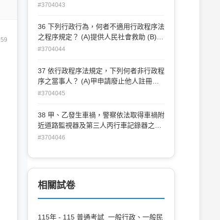
一損壞車輛之行為， 依行政執行法規定，
#3704043
其法律性質為何？ (A)即時強制、事實行
為 (B)即時強制、行政處分 (C)直接強制、
36 下列行政行為，何者不適用行政程序法
事實行為 (D)直接強制、行政處分
之程序規定？ (A)提供人民社會救助 (B)否
359
准外國人出入境 (C)政府採購招標過程
#3704044
中，不予發還押標金之處分 (D)違反食品
衛生管理法規之處罰
37 依行政程序法規定，下列何者非行政程
序之當事人？ (A)甲申請廢止他人註冊之
商標 (B)乙擔任申請補助案件之輔佐人 (C)
#3704045
丙向主管機關表達開放高鐵上飲食之訴求
(D)丁經主管機關通知後，參加鄰近危老建
38 甲、乙發生車禍，警察依法取得車禍附
築重建計畫
近道路監視器及第三人丙行車記錄器之錄
影，下列敘述何者錯 誤？ (A)警察機關依
#3704046
其職權於公用道路設置監視器取得錄影，
屬政府資訊 (B)丙同意交付其行車記錄器
錄影於警察後，該錄影仍屬丙個人資訊，
非政府資訊 (C)道路錄影與甲、乙權益無
相關試卷
關之路人臉部特徵，屬於個人隱私，不得
任意提供 (D)警察提供肇事前後關鍵錄影
時，應遮蔽無關路人之可識別資訊
115年 - 115 普通考試_一般行政、一般民