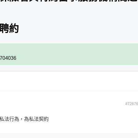
之聘約
#3704036
#7267
政私法行為，為私法契約