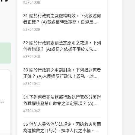
上義務之結果發生地在中華民國者，應受
#3704038
處罰 (C)因避免他人名譽受損所為不得已
之緊急避難行為，不受處罰 (D)違反行政
31 關於行政罰之裁處權時效，下列敘述何
法上義務之行為，非出於故意者，均不予
者正確？ (A)裁處權時效期間，自違反行
處罰
政法上義務之行為終了時起算 (B)行政罰
#3704039
之裁處因行政訴訟經撤銷而須另為裁處
者，裁處權時效期間自行政法上義務之行
32 關於行政罰處罰法定原則之敘述，下列
為終了時 起算 (C)行政罰之裁處權，因 2
何者錯誤？ (A)處罰之依據不限於立法院
年期間之經過而消滅 (D)裁處權時效停
制定之法律 (B)行政機關依職權訂定之行
#3704040
止，自停止原因消滅之翌日起，裁處權時
政規則亦得作為處罰之依據 (C)行為後處
效期間重新起算
罰之依據有所變更時，採取從新從輕原則
33 關於行政罰之處罰對象，下列敘述何者
(D)縣自治條例亦得規定勒令停工
正確？ (A)人民違反行政法上義務，於罰
鍰處分作成前死亡者，依法仍應科處 (B)
#3704041
行政罰法對於共同違反行政法上義務行為
者，類推適用刑法規定 (C)未滿 14 歲之人
34 下列何者非法務部行政執行署各分署得
非屬行政罰之處罰對象 (D)行政機關非屬
655
依職權核發禁止命令之法定事項？ (A)禁
行政罰之處罰對象
止搭乘特定之交通工具 (B)禁止每月生活
#3704042
費用超過一定金額 (C)禁止為特定之投資
(D)禁止清償與他人間所生之金錢借貸債務
35 消防人員依消防法規定，因搶救火災而
為達搶救之目的時，損壞人民之車輛。此