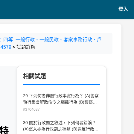
登入
種考試_四等_一般行政、一般民政、客家事務行政、戶
579
> 試題詳解
相關試題
29 下列何者非屬行政事實行為？ (A)警察
執行集會解散命令之驅離行為 (B)警察對
於現行犯使用警械 (C)主管機關警告某種
#3704037
果乾可能殘留病毒 (D)主管機關劃設禁止
停車之標線
30 關於行政罰之敘述，下列何者錯誤？
特
(A)沒入亦為行政罰之種類 (B)違反行政法