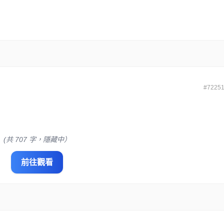
#7225
.
(共 707 字，隱藏中）
前往觀看