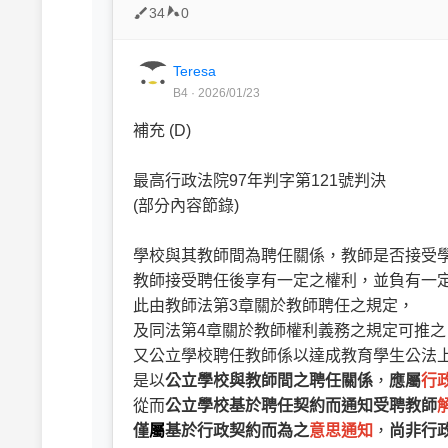
34
0
Teresa
B4 · 2026/01/23
補充 (D)
ㅤㅤ
最高行政法院97年判字第121號判決
(部分內容節錄)
學校與其教師間為聘任關係，教師是否接受
教師接受聘任後享有一定之權利，並負有一
此由教師法第3章關於教師聘任之規定，
及同法第4章關於教師權利義務之規定可推之
又公立學校聘任教師係以達成教育學生公法
是以
公立學校與教師間之聘任關係
，
應屬
行
從而
公立學校基於聘任契約而通知受聘教師
僅
屬
基於行政契約而為之
意思通知
，
尚非行