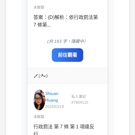
未解鎖
答案：(D)解析：依行政罰法第
7 條第...
(共 193 字，隱藏中）
前往觀看
2
0
Shiuan
私人筆記
Huang
#7904115
2026/03/19
未解鎖
行政罰法 第 7 條 第 1 項違反
行...