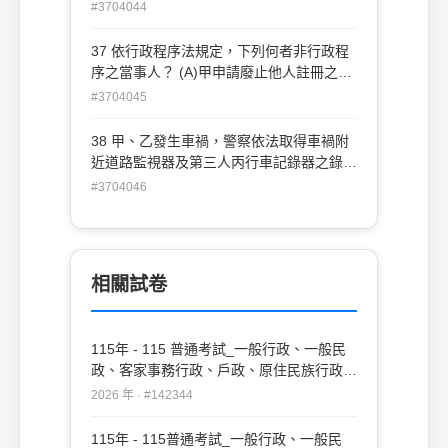
准外國人出入境 (C)政府採購招標過程中，
#3704044
不予發還押標金之處分 (D)違反食品衛生管
理法規之處罰
37 依行政程序法規定，下列何者非行政程
序之當事人？ (A)甲申請廢止他人註冊之商
標 (B)乙擔任申請補助案件之輔佐人 (C)丙
#3704045
向主管機關表達開放高鐵上飲食之訴求 (D)
丁經主管機關通知後，參加鄰近危老建築重
38 甲、乙發生車禍，警察依法取得車禍附
建計畫
近道路監視器及第三人丙行車記錄器之錄
影，下列敘述何者錯 誤？ (A)警察機關依其
#3704046
職權於公用道路設置監視器取得錄影，屬政
府資訊 (B)丙同意交付其行車記錄器錄影於
警察後，該錄影仍屬丙個人資訊，非政府資
訊 (C)道路錄影與甲、乙權益無關之路人臉
相關試卷
部特徵，屬於個人隱私，不得任意提供 (D)
警察提供肇事前後關鍵錄影時，應遮蔽無關
路人之可識別資訊
115年 - 115 普通考試_一般行政、一般民
政、客家事務行政、戶政、原住民族行政、
社會行政、勞工行政、教育行政、人事行
2026 年 · #142344
政、法律廉政、財經廉政：行政法概要(重
複)#142344
115年 - 115普通考試_一般行政、一般民