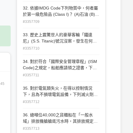
32. 依據IMDG Code下列物質中，何者屬
於第一級危險品 (Class I)？ (A)石油 (B)火
藥 (C)氰酸鉀 (D)硫酸
#3357709
33. 歷史上震驚世人的豪華客輪「鐵達
尼」(S.S. Titanic)號沉沒案，發生在何
年？ (A)1910 (B)1911 (C)1912 (D)1913
#3357710
34. 對於符合「國際安全管理章程」(ISM
Code)之規定，船舶應請領之證書，下列
何者為正確？ (A)船舶安全管理證書
#3357711
(SMC) (B)船舶安全設備證書(SLE) (C)國
245
際船舶保安證書(ISPS) (D)以上皆是
35. 對於電氣類失火，在得以控制情況
下，且為不損壞電氣設備，下列滅火劑中
何者最適宜？ (A)二氧化碳滅火劑 (B)乾粉
#3357712
滅火劑 (C)泡沫滅火劑 (D)輕水滅火劑
36. 總噸位40,000之貨櫃船在「一般水
域」排放機艙艙底污水時，其排放規定必
須滿足下列何項要求？ (A)未經稀釋的排
#3357713