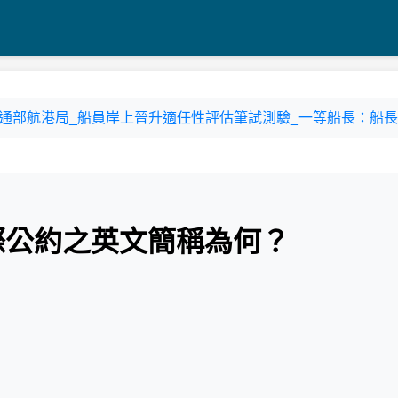
3-3 交通部航港局_船員岸上晉升適任性評估筆試測驗_一等船長：船長實
國際公約之英文簡稱為何？