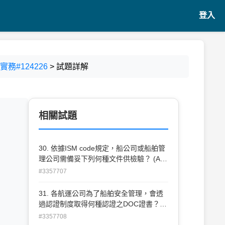
登入
務#124226
> 試題詳解
相關試題
30. 依據ISM code規定，船公司或船舶管
理公司需備妥下列何種文件供檢驗？ (A)
(SMC+DOC)正本 (B)(SMC+DOC)副本
#3357707
(C)SMC正本+DOC副本 (D)SMC副本
+DOC正本
31. 各航運公司為了船舶安全管理，會透
過認證制度取得何種認證之DOC證書？
(A)ISM (B)SMC (C)ISO (D)DOC
#3357708