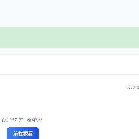
#6837
(共 967 字，隱藏中）
前往觀看