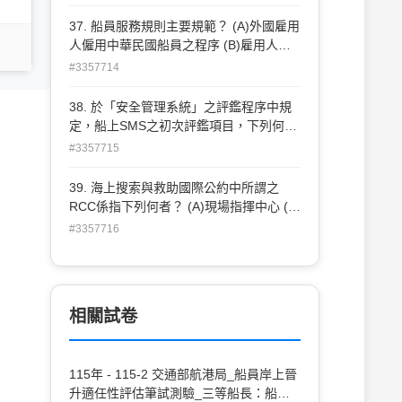
出物的含油量不超過35ppm (B)未經稀釋
的排出物的含油量不超過30ppm (C)未經
37. 船員服務規則主要規範？ (A)外國雇用
稀釋的排出物的含油量不超過25ppm (D)
人僱用中華民國船員之程序 (B)雇用人僱
未經稀釋的排出物的含油量不超過15ppm
用外國 籍船員許可條件 (C)船員職責、航
#3357714
行應遵守事項管理規則 (D)船員訓練、檢
覈、證書核發之申請事項
38. 於「安全管理系統」之評鑑程序中規
定，船上SMS之初次評鑑項目，下列何者
為錯誤 ？ (A)公司已取得符合管理該船型
#3357715
資格之DOC (B)公司之SMS至少在該輪運
作六個月之客觀證據 (C)客觀證據包括公
39. 海上搜索與救助國際公約中所謂之
司所實施之船上內部稽核之記錄 (D)查證
RCC係指下列何者？ (A)現場指揮中心 (B)
船上之運作係遵 照認可之SMS執行
搜索救助責任區 (C)救難無線電勤務中心
#3357716
(D)搜救協調中心
相關試卷
115年 - 115-2 交通部航港局_船員岸上晉
升適任性評估筆試測驗_三等船長：船長