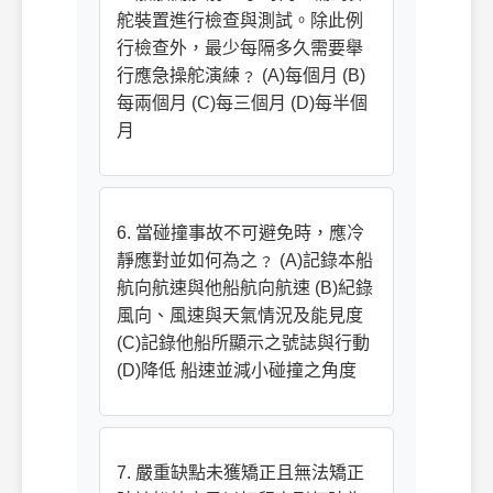
舵裝置進行檢查與測試。除此例
行檢查外，最少每隔多久需要舉
行應急操舵演練﹖ (A)每個月 (B)
每兩個月 (C)每三個月 (D)每半個
月
6. 當碰撞事故不可避免時，應冷
靜應對並如何為之﹖ (A)記錄本船
航向航速與他船航向航速 (B)紀錄
風向、風速與天氣情況及能見度
(C)記錄他船所顯示之號誌與行動
(D)降低 船速並減小碰撞之角度
7. 嚴重缺點未獲矯正且無法矯正