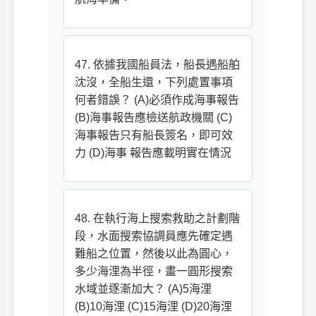
47. 依據我國船員法，船長遇船舶
沈沒，全船生還，下列處置事項
何者錯誤？ (A)必須作成海事報告
(B)海事報告應檢送航政機關 (C)
海事報告只有船長簽名，即可效
力 (D)海事 報告應載明實在情況
48. 在執行海上搜索救助之計劃階
段，水面搜索協調員應先確定遇
難船之位置，然後以此為圓心，
多少海浬為半徑，畫一圓形搜索
水域並逐漸加大？ (A)5海浬
(B)10海浬 (C)15海浬 (D)20海浬