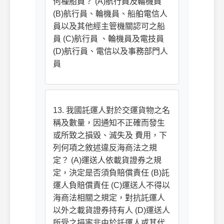
何種船員？ (A)航行員及輪機員
(B)航行員、輪機員、船舶電信人
員以及其他經主管機關認可之船
員 (C)航行員 、輪機員及電技員
(D)航行員、電信以及事務部門人
員
13. 我國託運人對於交運貨物之名
稱及數量，因通知不正確而發生
或所致之損毀、滅失及 費用，下
列何項之敘述違反海商法之規
定？ (A)運送人依載貨證券之規
定，決定是否須負賠償責任 (B)託
運人負賠償責任 (C)運送人不得以
海商法相關之規定，對抗託運人
以外之載貨證券持有人 (D)運送人
所受之損害非由於託運人或其代