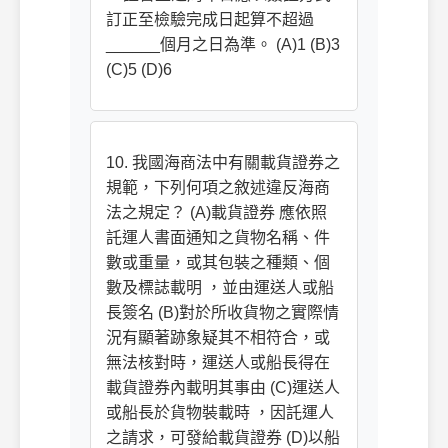
訂正至檢驗完成日起算不超過
______個月之日為準。 (A)1 (B)3
(C)5 (D)6
10. 我國海商法中有關載貨證券之
規範，下列何項之敘述違反海商
法之規定？ (A)載貨證券 應依照
託運人書面通知之貨物名稱、件
數或重量，或其包裝之種類、個
數及標誌載明 ，並由運送人或船
長簽名 (B)對於所收貨物之實際情
況有顯著跡象疑其不相符合，或
無法核對時，運送人或船長得在
載貨證券內載明其事由 (C)運送人
或船長於貨物裝載時 ，因託運人
之請求，可發給載貨證券 (D)以船