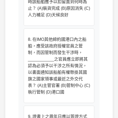
時該船舶應予以扣留直到何時為
止？ (A)裝貨完成 (B)原因消失 (C)
人力補足 (D)天候良好
8. 在IMO其他締約國港口內之船
舶，應受該政府授權官員之管
制，而因管制而發生干涉時，
___________之官員應立即將其
認為必須予以干涉之所有情況，
以書面通知該船舶有權懸掛其國
旗之國家領事或最近之外交代
表？ (A)主管官署 (B)管制中心 (C)
執行管制 (D)港口國
9. 證書上之周年日應以簽證方式