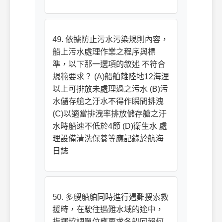
49. 依據防止污水污染規則內容，
船上污水處理作業之程序與標
準，以下那一選項的敘述 不符合
規範要求？ (A)船舶離陸地12海浬
以上可排放未處理過之污水 (B)污
水儲存艙之汙水不得作瞬間排洩
(C)以適當排洩率排放儲存艙之汙
水時船速不低於4節 (D)衛生水 處
理設備清洗保養等應記錄於航海
日誌
50. 多艘船舶同時進行遇難搜索救
援時，在駛往遇難水域的途中，
指揮協調單位應要求各船回報何