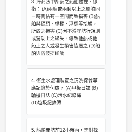
3. 海商法中所謂之船舶碰撞，係
指： (A)兩艘或兩艘以上之船舶同
ㄧ時間佔有一空間而致損害 (B)船
舶與碼頭、橋樑、浮標等接觸，
所致之損害 (C)因不遵守航行規則
或駕駛上之過失，導致他船或他
船上之人或發生損害皆屬之 (D)船
舶與防波提碰觸
4. 衛生水處理裝置之清洗保養等
應記錄於何處﹖ (A)甲板日誌 (B)
輪機日誌 (C)污水紀錄簿
(D)垃圾紀錄簿
5. 船舶開航前12小時內，需對操