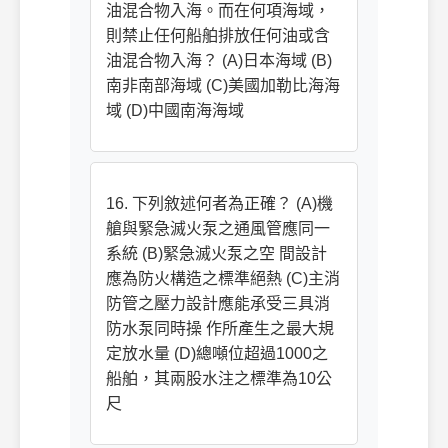
油混合物入海。而在何項海域，
則禁止任何船舶排放任何油或含
油混合物入海？ (A)日本海域 (B)
南非南部海域 (C)美國加勒比海海
域 (D)中國南海海域
16. 下列敘述何者為正確？ (A)機
艙與緊急滅火泵之通風管應同一
系統 (B)緊急滅火泵之空 間設計
應為防火構造之標準絕熱 (C)主消
防管之壓力設計應能承受三具消
防水泵同時操 作所產生之最大規
定放水量 (D)總噸位超過1000之
船舶，其兩股水注之標準為10公
尺