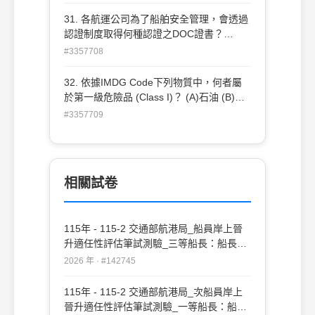
(C)SMC正本+DOC副本 (D)SMC副本
+DOC正本
31. 各航運公司為了船舶安全管理，會透過
認證制度取得何種認證之DOC證書？
(A)ISM (B)SMC (C)ISO (D)DOC
#3357708
32. 依據IMDG Code下列物質中，何者屬
於第一級危險品 (Class I)？ (A)石油 (B)火
藥 (C)氰酸鉀 (D)硫酸
#3357709
相關試卷
115年 - 115-2 交通部航港局_船員岸上晉
升適任性評估筆試測驗_三等船長：船長實
務#142745
2026 年 · #142745
115年 - 115-2 交通部航港局_次船員岸上
晉升適任性評估筆試測驗_一等船長：船長