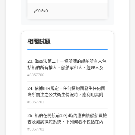
0
0
相關試題
23. 海商法第二十一條所謂的船舶所有人包
括船舶所有權人、船舶承租人、經理人及何
者 ？ (A)運送人 (B)管理人 (C)傭船人 (D)營
#3357700
運人
24. 依據IHR規定，任何締約國發生任何國
際所關注之公共衛生情況時，應利用其附件
二之表格於多久時間內向WHO進行通報？
#3357701
(A)12小時內 (B)24小時內 (C)48小時內
(D)72小時內
25. 船舶在開航前12小時內應由該船船員檢
查及測試操舵系統，下列何者不包括在內？
(A)進行操滿舵試驗 (B)應急舵演習 (C)操舵
#3357702
裝置及其連接部件的外觀檢查 (D)駕駛台與