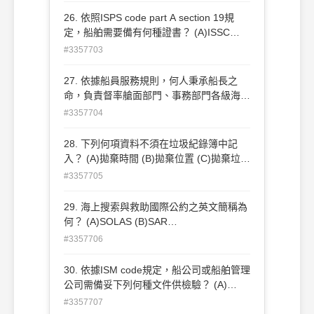
舵機房通信測試
26. 依照ISPS code part A section 19規
定，船舶需要備有何種證書？ (A)ISSC
(B)DOC(C)CSO (D)CSR
#3357703
27. 依據船員服務規則，何人秉承船長之
命，負責督率艙面部門、事務部門各級海員
執行工作？ (A)報務主任 (B)大副 (C)輪機長
#3357704
(D)事務長
28. 下列何項資料不須在垃圾紀錄簿中記
入？ (A)拋棄時間 (B)拋棄位置 (C)拋棄垃圾
種類(D)拋棄時之天候
#3357705
29. 海上搜索與救助國際公約之英文簡稱為
何？ (A)SOLAS (B)SAR
(C)MARPOL(D)STCW
#3357706
30. 依據ISM code規定，船公司或船舶管理
公司需備妥下列何種文件供檢驗？ (A)
(SMC+DOC)正本 (B)(SMC+DOC)副本
#3357707