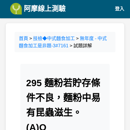
阿摩線上測驗
登入
首頁
>
技檢◆中式麵食加工
>
無年度 - 中式
麵食加工是非題-3#7161
> 試題詳解
295 麵粉若貯存條
件不良，麵粉中易
有昆蟲滋生。
(A)O