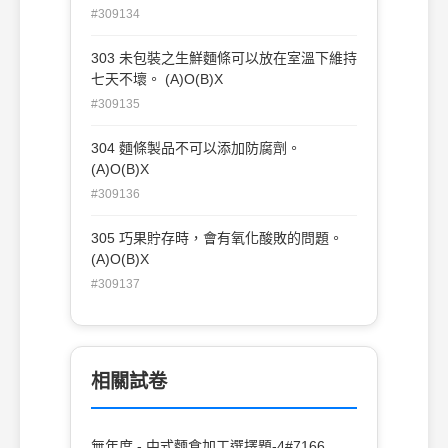
#309134
303 未包裝之生鮮麵條可以放在室溫下維持
七天不壞。 (A)O(B)X
#309135
304 麵條製品不可以添加防腐劑。
(A)O(B)X
#309136
305 巧果貯存時，會有氧化酸敗的問題。
(A)O(B)X
#309137
相關試卷
無年度 - 中式麵食加工選擇題-4#7166